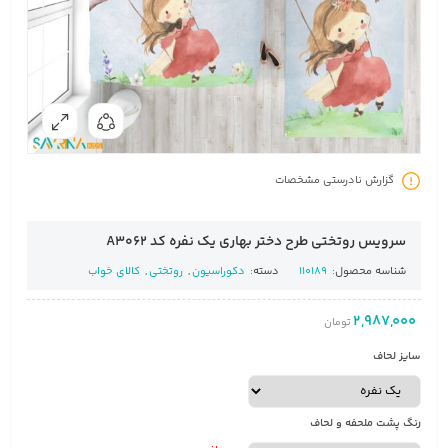
گزارش نادرستی مشخصات
سرویس روتختی طرح دختر بهاری یک نفره کد A3062
شناسه محصول:
110189
دسته:
دکوراسیون
,
روتختی
,
کالای خواب
2,987,000
تومان
سایز لحاف
رنگ پشت ملحفه و لحاف