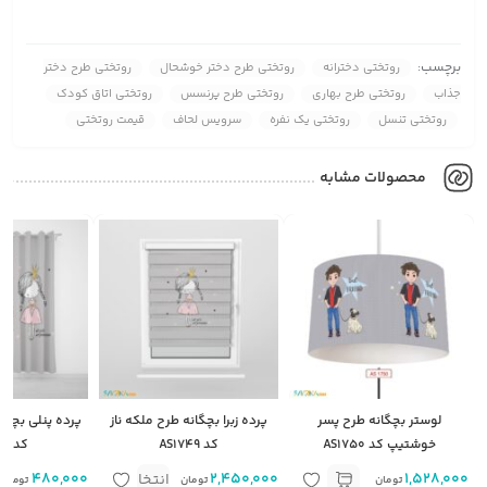
برچسب:
روتختی دخترانه
روتختی طرح دختر خوشحال
روتختی طرح دختر
جذاب
روتختی طرح بهاری
روتختی طرح پرنسس
روتختی اتاق کودک
روتختی تنسل
روتختی یک نفره
سرویس لحاف
قیمت روتختی
محصولات مشابه
لوستر بچگانه طرح پسر
پرده زبرا بچگانه طرح ملکه ناز
پرده پنلی بچگان
خوشتیپ کد AS1750
کد AS1749
کد AS1749
1,528,000
2,450,000
متر مربع
480,000
م
انتخاب
تومان
تومان
تومان