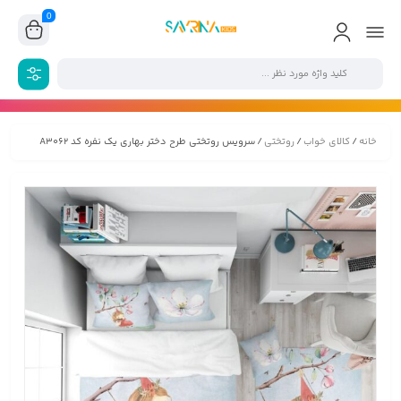
0
خانه
/
کالای خواب
/
روتختی
/ سرویس روتختی طرح دختر بهاری یک نفره کد A3062