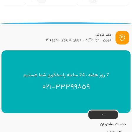
گزینه
دفتر فروش
تهران - دولت آباد - خیابان علینواز - کوچه 3
پست الکترونیک
info[at]savrinakids.com
7 روز هفته ، 24 ساعته پاسخگوی شما هستیم
021-33399859
خدمات مشتریان