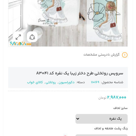
گزارش نادرستی مشخصات
سرویس روتختی طرح دختر زیبا یک نفره کد A3041
شناسه محصول:
110169
دسته:
دکوراسیون
,
روتختی
,
کالای خواب
2,987,000
تومان
سایز لحاف
رنگ پشت ملحفه و لحاف