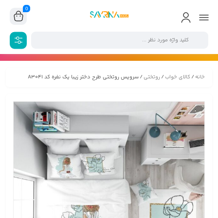
0
خانه
/
کالای خواب
/
روتختی
/ سرویس روتختی طرح دختر زیبا یک نفره کد A3041