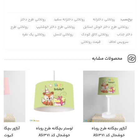
برچسب:
روتختی دخترانه
روتختی دخترانه سفید
روتختی طرح دختر
روتختی طرح دختر خوش استایل
روتختی طرح دختر خوشتیپ
روتختی طرح
دختر جذاب
روتختی اتاق کودک
روتختی تنسل
روتختی یک نفره
سرویس لحاف
قیمت روتختی
محصولات مشابه
آباژور بچگانه طرح روباه
لوستر بچگانه طرح روباه
آباژور بچگان
خوشحال کد AS1371
خوشحال کد AS1371
کیوت کد S1372