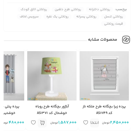
برچسب:
روتختی دخترانه
روتختی طرح دلفین
روتختی اتاق کودک
روتختی تنسل
روتختی پسرانه
روتختی یک نفره
سرویس لحاف
قیمت روتختی
محصولات مشابه
پرده زبرا بچگانه طرح ملکه ناز
آباژور بچگانه طرح روباه
پرده پنلی بچ
کد AS1749
خوشحال کد AS1371
خوشتیپ کد 750
2,450,000
متر مربع
1,587,000
480,000
م
انتخاب
تومان
تومان
تومان
گزینه