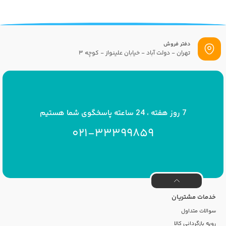
دفتر فروش
تهران - دولت آباد - خیابان علینواز - کوچه 3
پست الکترونیک
info[at]savrinakids.com
7 روز هفته ، 24 ساعته پاسخگوی شما هستیم
021-33399859
خدمات مشتریان
سوالات متداول
رویه بازگردانی کالا