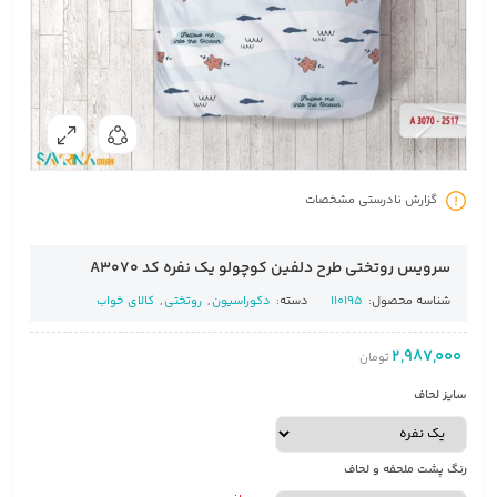
گزارش نادرستی مشخصات
سرویس روتختی طرح دلفین کوچولو یک نفره کد A3070
شناسه محصول:
110195
دسته:
دکوراسیون
,
روتختی
,
کالای خواب
2,987,000
تومان
سایز لحاف
رنگ پشت ملحفه و لحاف