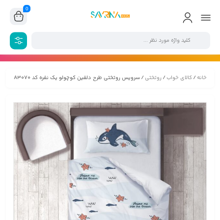
0
خانه
/
کالای خواب
/
روتختی
/ سرویس روتختی طرح دلفین کوچولو یک نفره کد A3070