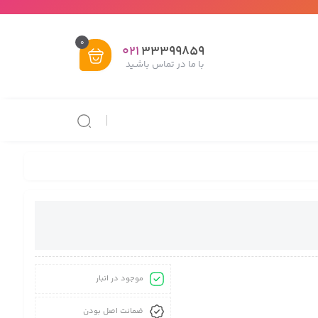
0
021
33399859
با ما در تماس باشـید
موجود در انبار
ضمانت اصل بودن