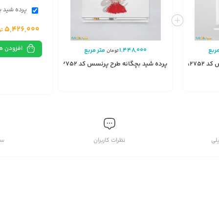
پرده شید بچ
5,426,000
تو
افزودن ه
ربع
1,448,000
متر مربع
تومان
A2752
پرده شید بچگانه طرح پرنسس کد A2752
انتخاب
گزینه
لی
نظرات کاربران
سو