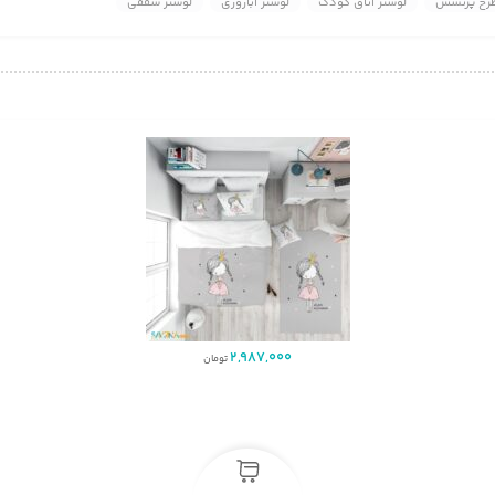
طرح پرنسس
لوستر اتاق کودک
لوستر آباژوری
لوستر سقفی
2,987,000
تومان