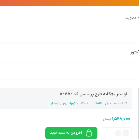
/ عضویت
باژور
لوستر بچگانه طرح پرنسس کد A2752
شناسه محصول:
210116
دسته:
دکوراسیون
,
لوستر
1,528,000
تومان
افزودن به سبد خرید