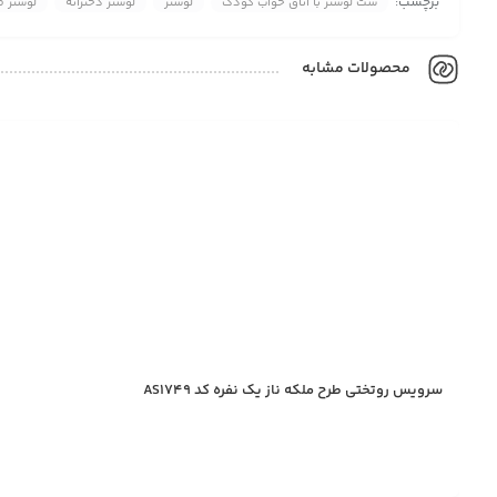
برچسب:
ست لوستر با اتاق خواب کودک
لوستر
لوستر دخترانه
لوستر 
محصولات مشابه
سرویس روتختی طرح ملکه ناز یک نفره کد AS1749