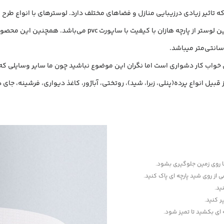
 تاثیر زیادی درزیبایی منازل و فضاهای مختلف دارد. لوسترهای با انواع طرح ه
pv می‌باشد. همچنین این محصول دارای فریم فلزی و نیز سرپیچ لامپ می‌باشد.
اق خواب کار دشواری است اما نگران این موضوع نباشید چون ما سایر وسایلی ک
قبیل انواع پرده(پنلی، زبرا، شید)، روتختی، آباژور، کاغذ دیواری، فرشینه، ج
‌ها روی زمین جلوگیری بشود.
می از روی شید پارچه ای پاک کنید.
ید.
ر کنید.
ه ای بکشید تا تمیز شود.