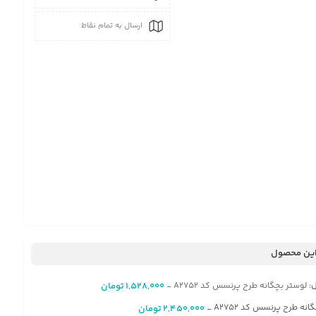
ارسال به تمام نقاط
ین محصول
:
لوستر بچگانه طرح پرنسس کد A2752
1,528,000
تومان
-
گانه طرح پرنسس کد A2752
2,450,000
تومان
-