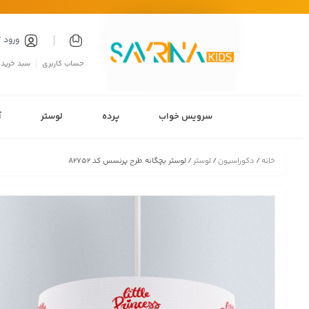
ورود 
حساب کاربری
سبد خرید
سرویس خواب
پرده
لوستر
آ
خانه
/
دکوراسیون
/
لوستر
/ لوستر بچگانه طرح پرنسس کد A2752