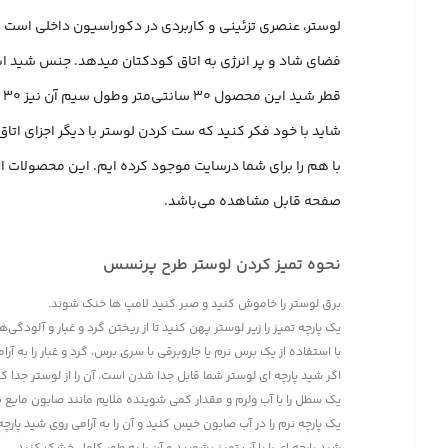
لوستر، عنصری تزئینی و کاربردی در دکوراسیون داخلی است که
فضای شاد و پر انرژی به اتاق کودکتان میدهد. جنس شید این لوستر از پارچه هازان با کیفیت با ساپورت c
قطر شید این محصول 30 سانتی‌متر وطول سیم آن نیز 30 سانتی‌متر میباشد.
شاید با خود فکر کنید که ست کردن لوستر با دیگر اجزای ات
با هم را برای شما درسایت موجود کرده ایم. این محصولات از 
صفحه قابل مشاهده می‌باشد.
نحوه تمیز کردن لوستر طرح پرنسس
برق لوستر را خاموش کنید و صبر کنید لامپ ها خنک شوند.
یک پارچه تمیز را زیر لوستر پهن کنید تا از ریختن گرد و غبار و آلودگی
با استفاده از یک برس نرم یا جاروبرقی با سری برس، گرد و غبار را به آرا
اگر شید پارچه ای لوستر شما قابل جدا شدن است، آن را از لوستر جدا کن
یک سطل را با آب ولرم و مقدار کمی شوینده ملایم مانند صابون مایع پ
یک پارچه نرم را در آب صابون خیس کنید و آن را به آرامی روی شید پارچ