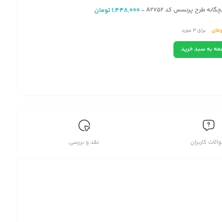
گانه طرح پرنسس کد A2752
1,448,000
تومان
-
مان
برای
3
مورد
مه به سبد خرید
الات کاربران
نقد و بررسی