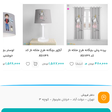
پرده پنلی بچگانه طرح ملکه ناز
آباژور بچگانه طرح ملکه ناز کد
لوستر بچگا
کد AS1749
AS1749
خوشتیپ کد 750
480,000
متر
1,587,000
1,528,000
انتخاب
تومان
تومان
توما
گزینه
دفتر فروش
تهران - دولت آباد - خیابان علینواز - کوچه 3
پست الکترونیک