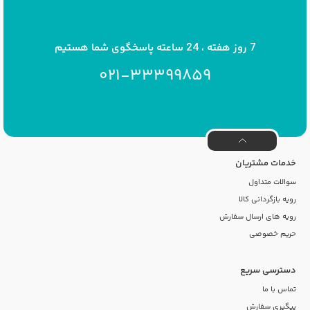
info[at]savrinakids.com
7 روز هفته ، 24 ساعته پاسخگوی شما هستیم
021-33399859
خدمات مشتریان
سوالات متداول
رویه بازگردانی کالا
رویه های ارسال سفارش
حریم خصوصی
دسترسی سریع
تماس با ما
پیگیری سفارش