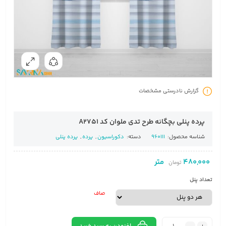
گزارش نادرستی مشخصات
پرده پنلی بچگانه طرح تدی ملوان کد A2751
شناسه محصول:
960111
دسته:
دکوراسیون
,
پرده
,
پرده پنلی
480,000
متر
تومان
تعداد پنل
صاف