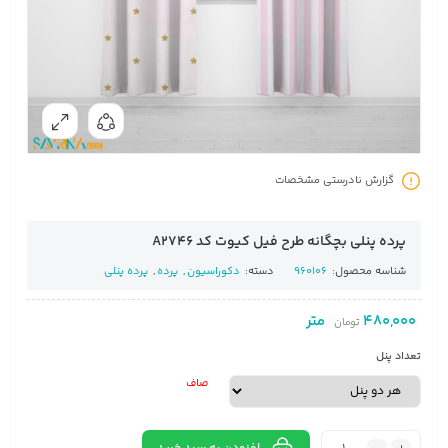
گزارش نادرستی مشخصات
پرده پنلی بچگانه طرح فیل کیوت کد A2746
شناسه محصول:
960106
دسته:
دکوراسیون
,
پرده
,
پرده پنلی
480,000
متر
تومان
تعداد پنل
صاف