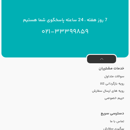
info[at]savrinakids.com
7 روز هفته ، 24 ساعته پاسخگوی شما هستیم
021-33399859
خدمات مشتریان
سوالات متداول
رویه بازگردانی کالا
رویه های ارسال سفارش
حریم خصوصی
دسترسی سریع
تماس با ما
پیگیری سفارش