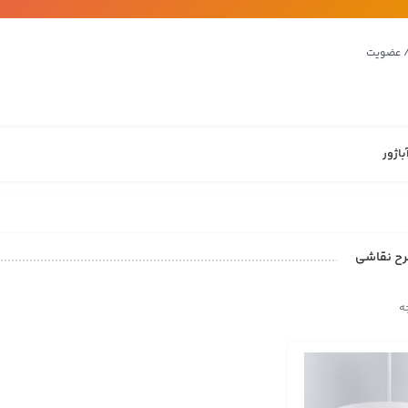
/ عضویت
باژور
رح نقاشی
ه