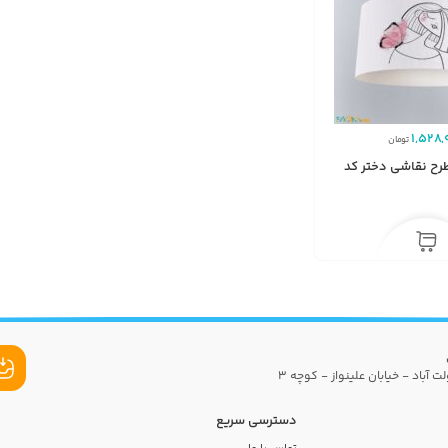
1,528,
تومان
رح نقاشی دختر کد
ت آباد - خیابان علینواز - کوچه 3
دسترسی سریع