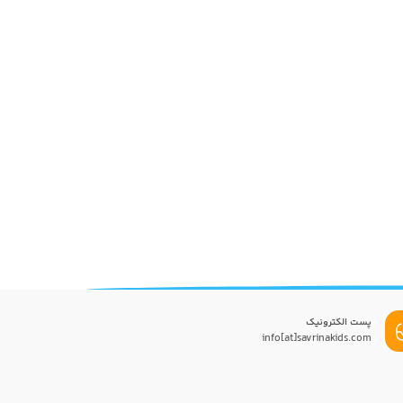
پست الکترونیک
info[at]savrinakids.com