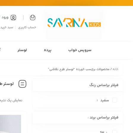
ورود 
حساب کاربری
سبد خرید
سرویس خواب
پرده
لوستر
آ
خانه
/ محصولات برچسب خورده “لوستر طرح نقاشی”
لوستر ط
فیلتر براساس رنگ
سفید
نمایش یک نتیج
1
فیلتر براساس برند :
SH
1