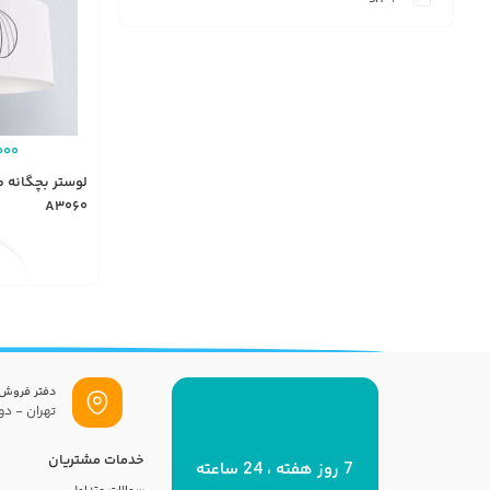
000
لوستر بچگانه ط
A3060
دفتر فروش
تهران - دول
خدمات مشتریان
7 روز هفته ، 24 ساعته