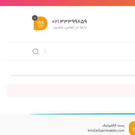
0
021
33399859
با ما در تماس باشـید
پست الکترونیک
info[at]savrinakids.com