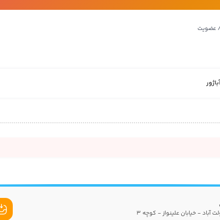
/ عضویت
باژور
ت آباد - خیابان علینواز - کوچه 3