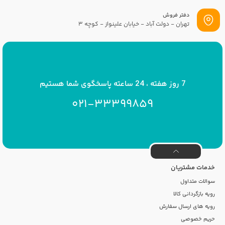
دفتر فروش
تهران - دولت آباد - خیابان علینواز - کوچه 3
پست الکترونیک
info[at]savrinakids.com
7 روز هفته ، 24 ساعته پاسخگوی شما هستیم
021-33399859
خدمات مشتریان
سوالات متداول
رویه بازگردانی کالا
رویه های ارسال سفارش
حریم خصوصی