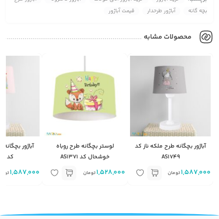
بچه گانه
آباژور طرحدار
قیمت آباژور
محصولات مشابه
آباژور بچگانه طرح ملکه ناز کد
لوستر بچگانه طرح روباه
آباژور بچگانه
AS1749
خوشحال کد AS1371
کد AS1373
1,587,000
1,528,000
1,587,000
تومان
تومان
توما