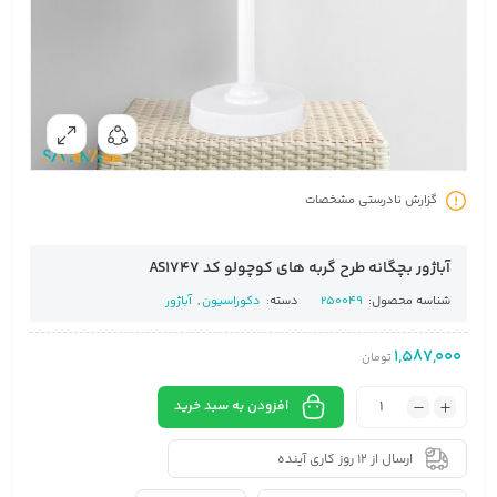
گزارش نادرستی مشخصات
آباژور بچگانه طرح گربه های کوچولو کد AS1747
شناسه محصول:
250049
دسته:
دکوراسیون
,
آباژور
1,587,000
تومان
افزودن به سبد خرید
ارسال از 12 روز کاری آینده