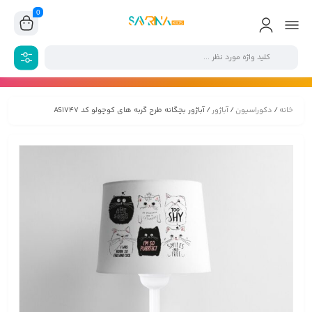
0
خانه
/
دکوراسیون
/
آباژور
/ آباژور بچگانه طرح گربه های کوچولو کد AS1747