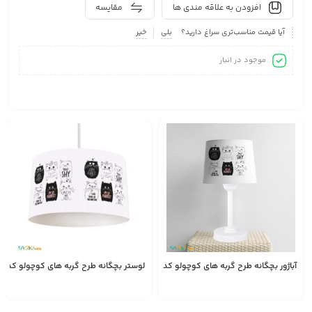
افزودن به علاقه مندی ها
مقایسه
آیا قیمت مناسب‌تری سراغ دارید؟
بلی
خیر
موجود در انبار
آباژور بچگانه طرح گربه های کوچولو کد AS1747
لوستر بچگانه طرح گربه های کوچولو کد AS1747
1,528,000
1,587,000
تومان
تومان