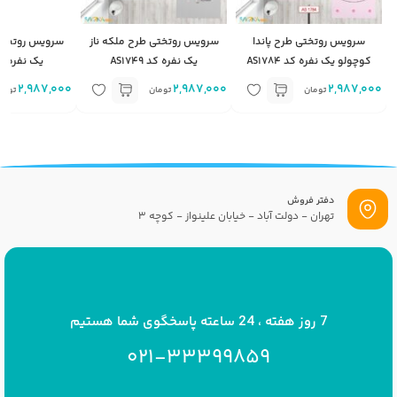
سرویس روتختی طرح پاندا
سرویس روتختی طرح ملکه ناز
سرویس روتخت
کوچولو یک نفره کد AS1784
یک نفره کد AS1749
یک نفره کد 773
2,987,000
2,987,000
2,987,000
تومان
تومان
توما
دفتر فروش
تهران - دولت آباد - خیابان علینواز - کوچه 3
پست الکترونیک
info[at]savrinakids.com
7 روز هفته ، 24 ساعته پاسخگوی شما هستیم
021-33399859