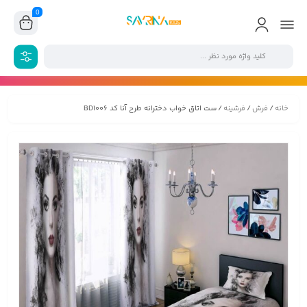
0
خانه
/
فرش
/
فرشینه
/ ست اتاق خواب دخترانه طرح آنا کد BD1006