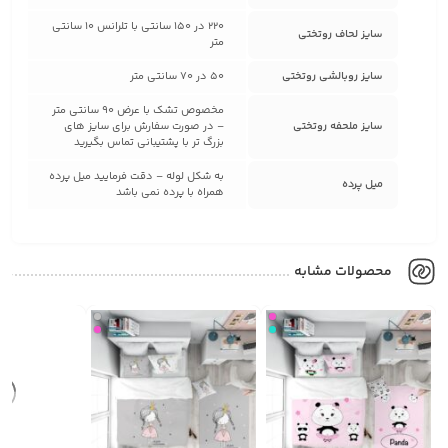
220 در 150 سانتی با تلرانس 10 سانتی
سایز لحاف روتختی
متر
سایز روبالشی روتختی
50 در 70 سانتی متر
مخصوص تشک با عرض 90 سانتی متر
سایز ملحفه روتختی
– در صورت سفارش برای سایز های
بزرگ تر با پشتیبانی تماس بگیرید
به شکل لوله – دقت فرمایید میل پرده
میل پرده
همراه با پرده نمی باشد
محصولات مشابه