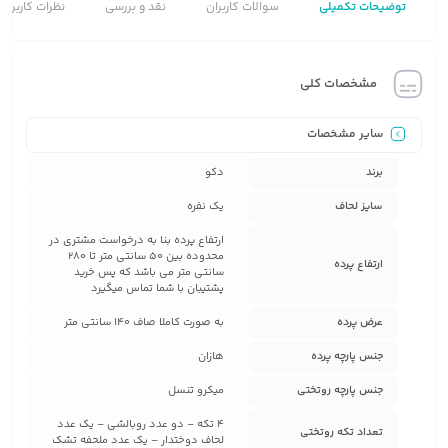
توضیحات تکمیلی
سوالات کاربران
نقد و بررسی
نظرات کاربران
مشخصات کلی
سایر مشخصات
برند
دکو
سایز لحاف
یک نفره
ارتفاع پرده بنا به درخواست مشتری در
محدوده بین 50 سانتی متر تا 280
ارتفاع پرده
سانتی متر می باشد که پس خرید
پشتیبان با شما تماس میگیرد
عرض پرده
به صورت کاملا صاف 140 سانتی متر
جنس پارچه پرده
هازان
جنس پارچه روتختی
میکرو تنسل
4 تکه – دو عدد روبالشی – یک عدد
تعداد تکه روتختی
لحاف دوختدار – یک عدد ملحفه تشک