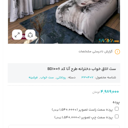
گزارش نادرستی مشخصات
ست اتاق خواب دخترانه طرح آنا کد BD1006
شناسه محصول:
330407
دسته:
روتختی
,
ست خواب
,
فرشینه
4,989,000
تومان
پرده
پرده سمت راست تصویر
(+
1,540,000
)
تومان
پرده سمت چپ تصویر
(+
1,540,000
)
تومان