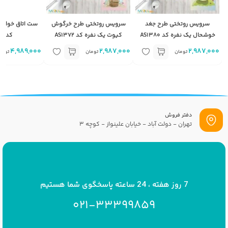
سرویس روتختی طرح جغد
سرویس روتختی طرح خرگوش
ست اتاق خواب ط
خوشحال یک نفره کد AS1380
کیوت یک نفره کد AS1372
کد BD1102
4,989,000
2,987,000
2,987,000
تومان
تومان
توما
دفتر فروش
تهران - دولت آباد - خیابان علینواز - کوچه 3
پست الکترونیک
info[at]savrinakids.com
7 روز هفته ، 24 ساعته پاسخگوی شما هستیم
021-33399859