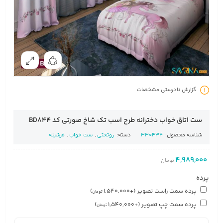
گزارش نادرستی مشخصات
ست اتاق خواب دخترانه طرح اسب تک شاخ صورتی کد BD844
شناسه محصول:
330434
دسته:
روتختی
,
ست خواب
,
فرشینه
4,989,000
تومان
پرده
پرده سمت راست تصویر
(+
1,540,000
)
تومان
پرده سمت چپ تصویر
(+
1,540,000
)
تومان