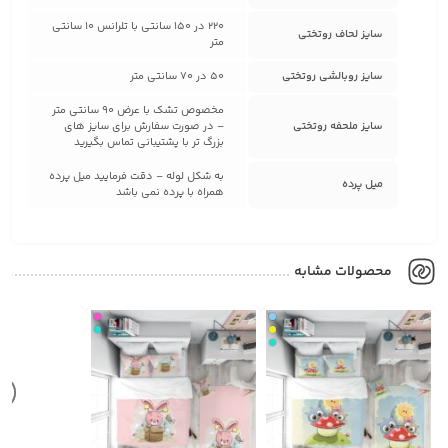
220 در 150 سانتی با تلرانس 10 سانتی
سایز لحاف روتختی
متر
سایز روبالشی روتختی
50 در 70 سانتی متر
مخصوص تشک با عرض 90 سانتی متر
سایز ملحفه روتختی
– در صورت سفارش برای سایز های
بزرگ تر با پشتیبانی تماس بگیرید
به شکل لوله – دقت فرمایید میل پرده
میل پرده
همراه با پرده نمی باشد
محصولات مشابه