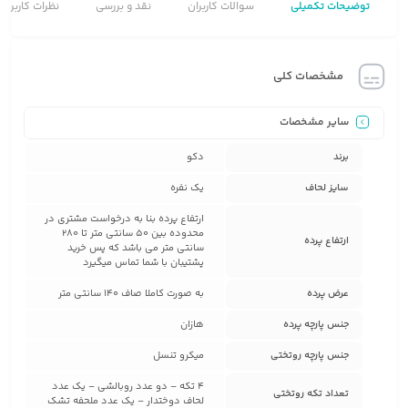
توضیحات تکمیلی
سوالات کاربران
نقد و بررسی
نظرات کاربران
مشخصات کلی
سایر مشخصات
برند
دکو
سایز لحاف
یک نفره
ارتفاع پرده بنا به درخواست مشتری در
محدوده بین 50 سانتی متر تا 280
ارتفاع پرده
سانتی متر می باشد که پس خرید
پشتیبان با شما تماس میگیرد
عرض پرده
به صورت کاملا صاف 140 سانتی متر
جنس پارچه پرده
هازان
جنس پارچه روتختی
میکرو تنسل
4 تکه – دو عدد روبالشی – یک عدد
تعداد تکه روتختی
لحاف دوختدار – یک عدد ملحفه تشک