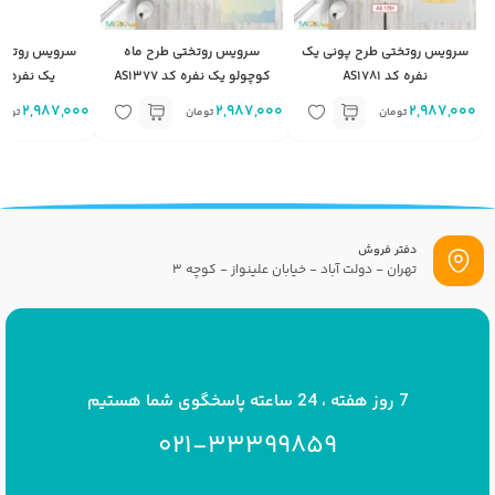
سرویس روتختی طرح پونی یک
سرویس روتختی طرح ماه
سرویس روتختی
نفره کد AS1781
کوچولو یک نفره کد AS1377
یک نفره کد 374
2,987,000
2,987,000
2,987,000
تومان
تومان
توما
دفتر فروش
تهران - دولت آباد - خیابان علینواز - کوچه 3
پست الکترونیک
info[at]savrinakids.com
7 روز هفته ، 24 ساعته پاسخگوی شما هستیم
021-33399859