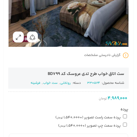
گزارش نادرستی مشخصات
ست اتاق خواب طرح تدی عروسک کد BD799
شناسه محصول:
330524
دسته:
روتختی
,
ست خواب
,
فرشینه
4,989,000
تومان
پرده
پرده سمت راست تصویر
(+
1,540,000
)
تومان
پرده سمت چپ تصویر
(+
1,540,000
)
تومان