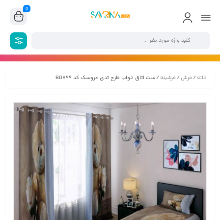
0
خانه
/
فرش
/
فرشینه
/ ست اتاق خواب طرح تدی عروسک کد BD799