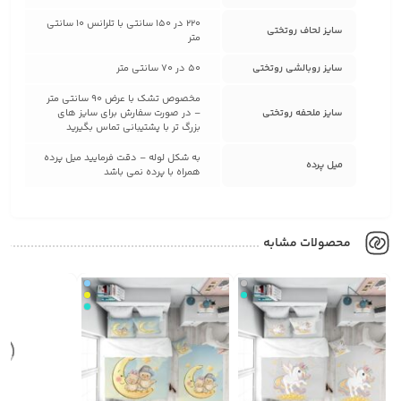
220 در 150 سانتی با تلرانس 10 سانتی
سایز لحاف روتختی
متر
سایز روبالشی روتختی
50 در 70 سانتی متر
مخصوص تشک با عرض 90 سانتی متر
سایز ملحفه روتختی
– در صورت سفارش برای سایز های
بزرگ تر با پشتیبانی تماس بگیرید
به شکل لوله – دقت فرمایید میل پرده
میل پرده
همراه با پرده نمی باشد
محصولات مشابه