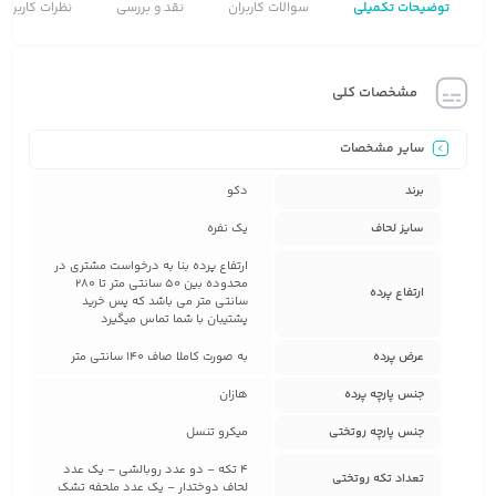
توضیحات تکمیلی
سوالات کاربران
نقد و بررسی
نظرات کاربران
مشخصات کلی
سایر مشخصات
برند
دکو
سایز لحاف
یک نفره
ارتفاع پرده بنا به درخواست مشتری در
محدوده بین 50 سانتی متر تا 280
ارتفاع پرده
سانتی متر می باشد که پس خرید
پشتیبان با شما تماس میگیرد
عرض پرده
به صورت کاملا صاف 140 سانتی متر
جنس پارچه پرده
هازان
جنس پارچه روتختی
میکرو تنسل
4 تکه – دو عدد روبالشی – یک عدد
تعداد تکه روتختی
لحاف دوختدار – یک عدد ملحفه تشک