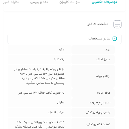
توضیحات تکمیلی
سوالات کاربران
نقد و بررسی
نظرات کاربران
مشخصات کلی
سایر مشخصات
برند
دکو
سایز لحاف
یک نفره
ارتفاع پرده بنا به درخواست مشتری در
محدوده بین 50 سانتی متر تا 280
ارتفاع پرده
سانتی متر می باشد که پس خرید
پشتیبان با شما تماس میگیرد
عرض پرده
به صورت کاملا صاف 140 سانتی متر
جنس پارچه پرده
هازان
جنس پارچه روتختی
میکرو تنسل
4 تکه – دو عدد روبالشی – یک عدد
تعداد تکه روتختی
لحاف دوختدار – یک عدد ملحفه تشک