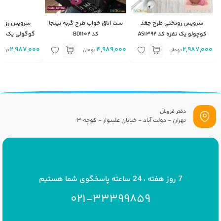
سرویس روتختی طرح جغد
ست اتاق خواب طرح گربه نینجا
سرویس روتخ
کوچولو یک نفره کد AS1392
کد BD1102
گوگولی یک نفره کد
2,987,000
4,989,000
2,987,000
تومان
تومان
توما
دفتر فروش
تهران - دولت آباد - خیابان علینواز - کوچه 3
پست الکترونیک
info[at]savrinakids.com
7 روز هفته ، 24 ساعته پاسخگوی شما هستیم
021-33399859