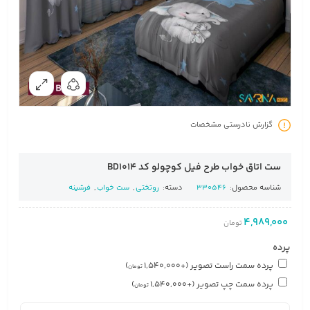
گزارش نادرستی مشخصات
ست اتاق خواب طرح فیل کوچولو کد BD1014
شناسه محصول:
330546
دسته:
روتختی
,
ست خواب
,
فرشینه
4,989,000
تومان
پرده
پرده سمت راست تصویر
(+
1,540,000
)
تومان
پرده سمت چپ تصویر
(+
1,540,000
)
تومان