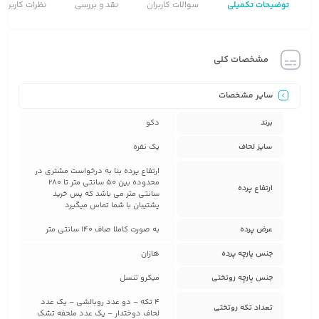
توضیحات تکمیلی
سوالات کاربران
نقد و بررسی
نظرات کاربران
مشخصات کلی
سایر مشخصات
برند
دکو
سایز لحاف
یک نفره
ارتفاع پرده بنا به درخواست مشتری در
محدوده بین 50 سانتی متر تا 280
ارتفاع پرده
سانتی متر می باشد که پس خرید
پشتیبان با شما تماس میگیرد
عرض پرده
به صورت کاملا صاف 140 سانتی متر
جنس پارچه پرده
هازان
جنس پارچه روتختی
میکرو تنسل
4 تکه – دو عدد روبالشی – یک عدد
تعداد تکه روتختی
لحاف دوختدار – یک عدد ملحفه تشک