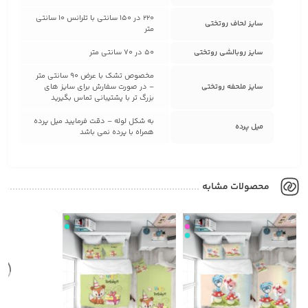
220 در 150 سانتی با تلرانس 10 سانتی
سایز لحاف روتختی
متر
سایز روبالشی روتختی
50 در 70 سانتی متر
مخصوص تشک با عرض 90 سانتی متر
سایز ملحفه روتختی
– در صورت سفارش برای سایز های
بزرگ تر با پشتیبانی تماس بگیرید
به شکل لوله – دقت فرمایید میل پرده
میل پرده
همراه با پرده نمی باشد
محصولات مشابه