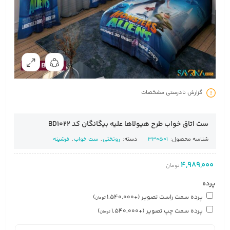
گزارش نادرستی مشخصات
ست اتاق خواب طرح هیولاها علیه بیگانگان کد BD1022
شناسه محصول:
330501
دسته:
روتختی
,
ست خواب
,
فرشینه
4,989,000
تومان
پرده
پرده سمت راست تصویر
(+
1,540,000
)
تومان
پرده سمت چپ تصویر
(+
1,540,000
)
تومان