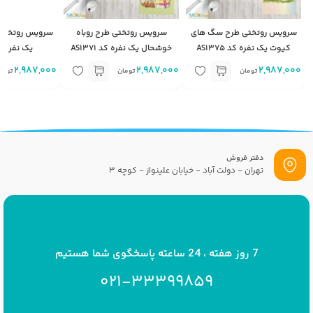
سرویس روتختی طرح سگ های
سرویس روتختی طرح روباه
سرویس روتختی ط
کیوت یک نفره کد AS1375
خوشحال یک نفره کد AS1371
یک نفره کد 391
2,987,000
2,987,000
2,987,000
تومان
تومان
توما
دفتر فروش
تهران - دولت آباد - خیابان علینواز - کوچه 3
پست الکترونیک
info[at]savrinakids.com
7 روز هفته ، 24 ساعته پاسخگوی شما هستیم
021-33399859