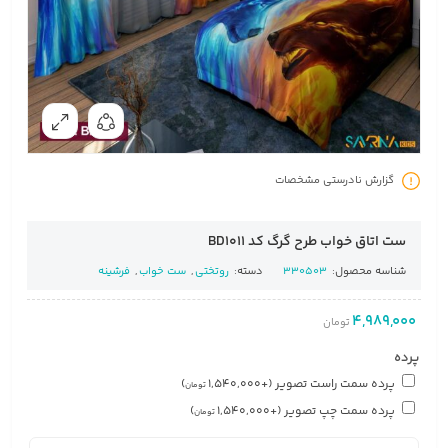
گزارش نادرستی مشخصات
ست اتاق خواب طرح گرگ کد BD1011
شناسه محصول:
330503
دسته:
روتختی
,
ست خواب
,
فرشینه
4,989,000
تومان
پرده
پرده سمت راست تصویر
(+
1,540,000
)
تومان
پرده سمت چپ تصویر
(+
1,540,000
)
تومان