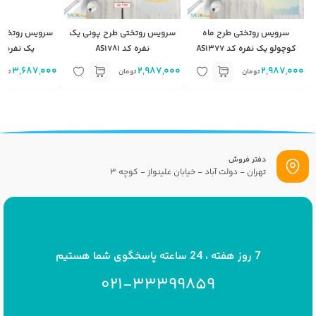
سرویس روتختی طرح ماه
سرویس روتختی طرح پونی یک
سرویس روتختی
کوچولو یک نفره کد AS1377
نفره کد AS1781
یک نفره کد 783
3,687,000
2,987,000
2,987,000
تومان
تومان
توم
دفتر فروش
تهران - دولت آباد - خیابان علینواز - کوچه 3
پست الکترونیک
info[at]savrinakids.com
7 روز هفته ، 24 ساعته پاسخگوی شما هستیم
021-33399859