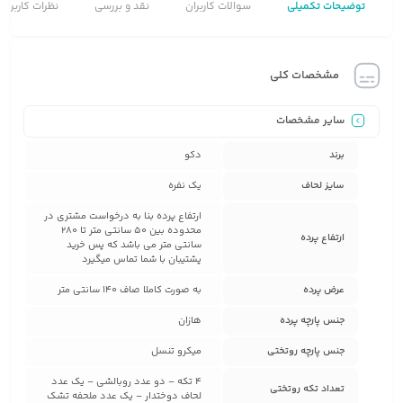
توضیحات تکمیلی
سوالات کاربران
نقد و بررسی
نظرات کاربران
مشخصات کلی
سایر مشخصات
برند
دکو
سایز لحاف
یک نفره
ارتفاع پرده بنا به درخواست مشتری در
محدوده بین 50 سانتی متر تا 280
ارتفاع پرده
سانتی متر می باشد که پس خرید
پشتیبان با شما تماس میگیرد
عرض پرده
به صورت کاملا صاف 140 سانتی متر
جنس پارچه پرده
هازان
جنس پارچه روتختی
میکرو تنسل
4 تکه – دو عدد روبالشی – یک عدد
تعداد تکه روتختی
لحاف دوختدار – یک عدد ملحفه تشک