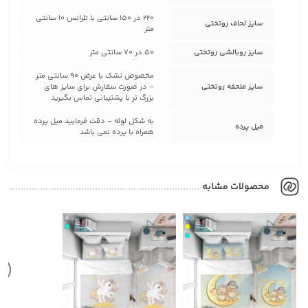
220 در 150 سانتی با تلرانس 10 سانتی
سایز لحاف روتختی
متر
سایز روبالشی روتختی
50 در 70 سانتی متر
مخصوص تشک با عرض 90 سانتی متر
سایز ملحفه روتختی
– در صورت سفارش برای سایز های
بزرگ تر با پشتیبانی تماس بگیرید
به شکل لوله – دقت فرمایید میل پرده
میل پرده
همراه با پرده نمی باشد
محصولات مشابه