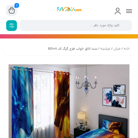
0
خانه
/
فرش
/
فرشینه
/ ست اتاق خواب طرح گرگ کد BD1011