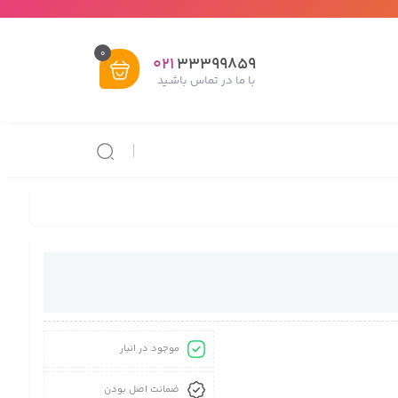
0
021
33399859
با ما در تماس باشـید
موجود در انبار
ضمانت اصل بودن