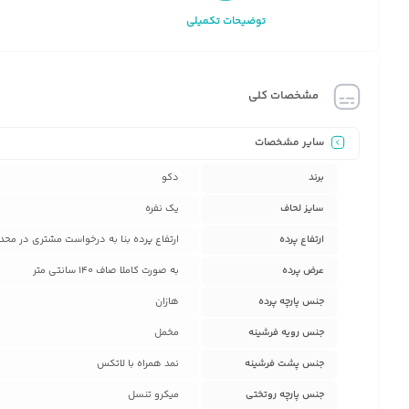
توضیحات تکمیلی
مشخصات کلی
سایر مشخصات
برند
دکو
سایز لحاف
یک نفره
ارتفاع پرده
ارتفاع پرده بنا به درخواست مشتری در محدوده بین 50 سانتی متر تا 280 سانتی متر می باشد که پس خرید پشتیب
عرض پرده
به صورت کاملا صاف 140 سانتی متر
جنس پارچه پرده
هازان
جنس رویه فرشینه
مخمل
جنس پشت فرشینه
نمد همراه با لاتکس
جنس پارچه روتختی
میکرو تنسل