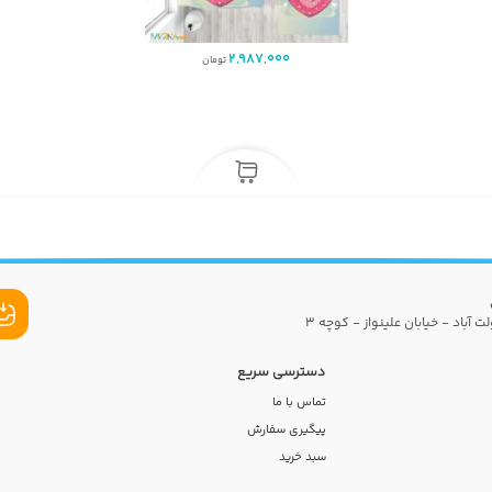
2,987,000
تومان
ت آباد - خیابان علینواز - کوچه 3
دسترسی سریع
تماس با ما
پیگیری سفارش
سبد خرید