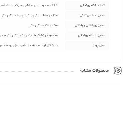
تعداد تکه روتختی
4 تکه – دو عدد روبالشی – یک عدد لحاف دوختدار – یک عدد ملحفه تشک
سایز لحاف روتختی
220 در 150 سانتی با تلرانس 10 سانتی متر
سایز روبالشی روتختی
50 در 70 سانتی متر
سایز ملحفه روتختی
مخصوص تشک با عرض 90 سانتی متر – در صورت سفارش برای سایز های بزرگ تر با پشتیبانی تماس بگیرید
میل پرده
به شکل لوله – دقت فرمایید میل پرده همراه
محصولات مشابه