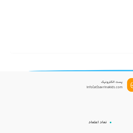
پست الکترونیک
info[at]savrinakids.com
نماد اعتماد