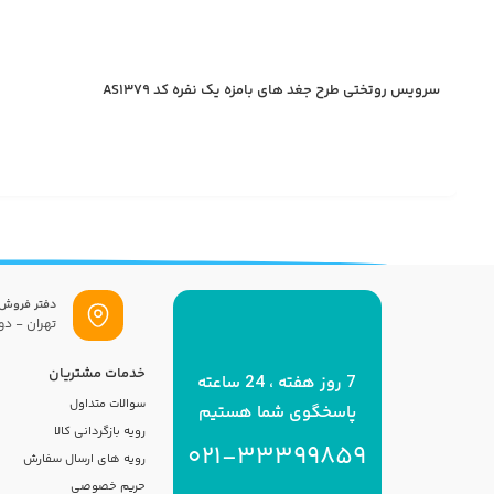
سرویس روتختی طرح جغد های بامزه یک نفره کد AS1379
دفتر فروش
تهران - دول
خدمات مشتریان
7 روز هفته ، 24 ساعته
سوالات متداول
پاسخگوی شما هستیم
رویه بازگردانی کالا
021-33399859
رویه های ارسال سفارش
حریم خصوصی