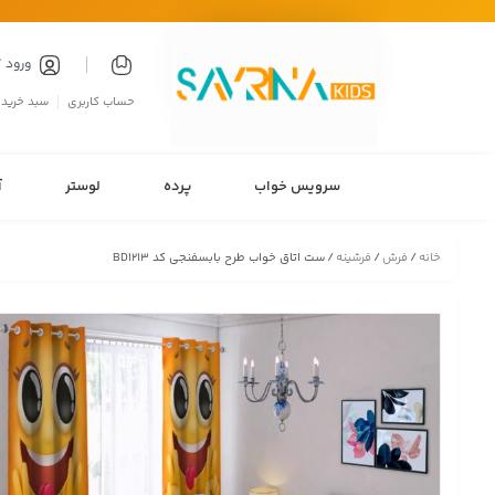
ورود 
حساب کاربری
سبد خرید
سرویس خواب
پرده
لوستر
آ
خانه
/
فرش
/
فرشینه
/ ست اتاق خواب طرح بابسفنجی کد BD1213