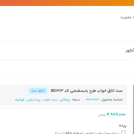
/ عضویت
باژور
ست اتاق خواب طرح بابسفنجی کد BD1213
دارای ست
شناسه محصول:
330073
دسته:
روتختی
,
ست خواب
,
پرده پنلی
,
فرشینه
4,989,000
تومان
پرده
پرده سمت راست تصویر
(+
1,540,000
)
تومان