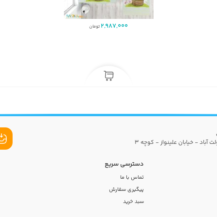
2,987,000
تومان
ت آباد - خیابان علینواز - کوچه 3
دسترسی سریع
تماس با ما
پیگیری سفارش
سبد خرید