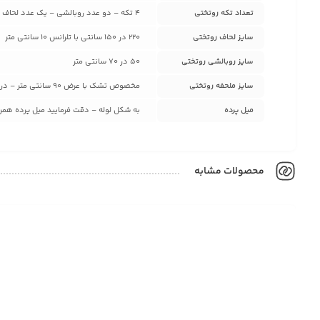
تعداد تکه روتختی
4 تکه – دو عدد روبالشی – یک عدد لحاف دوختدار – یک عدد ملحفه تشک
سایز لحاف روتختی
220 در 150 سانتی با تلرانس 10 سانتی متر
سایز روبالشی روتختی
50 در 70 سانتی متر
سایز ملحفه روتختی
مخصوص تشک با عرض 90 سانتی متر – در صورت سفارش برای سایز های بزرگ تر با پشتیبانی تماس بگیرید
میل پرده
به شکل لوله – دقت فرمایید میل پرده همراه
محصولات مشابه