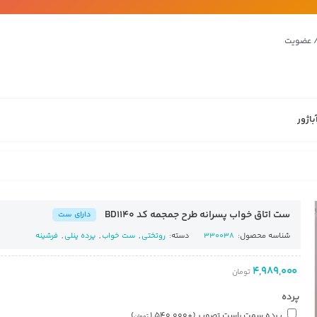
/ عضویت
باژور
ست اتاق خواب پسرانه طرح جمجمه کد BD1140
دارای ست
شناسه محصول:
330038
دسته:
روتختی
,
ست خواب
,
پرده پنلی
,
فرشینه
4,989,000
تومان
پرده
پرده سمت راست تصویر
(+
1,540,000
)
تومان