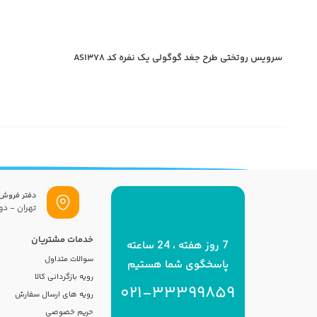
سرویس روتختی طرح جغد گوگولی یک نفره کد AS1378
دفتر فروش
تهران - دول
خدمات مشتریان
7 روز هفته ، 24 ساعته
سوالات متداول
پاسخگوی شما هستیم
رویه بازگردانی کالا
021-33399859
رویه های ارسال سفارش
حریم خصوصی