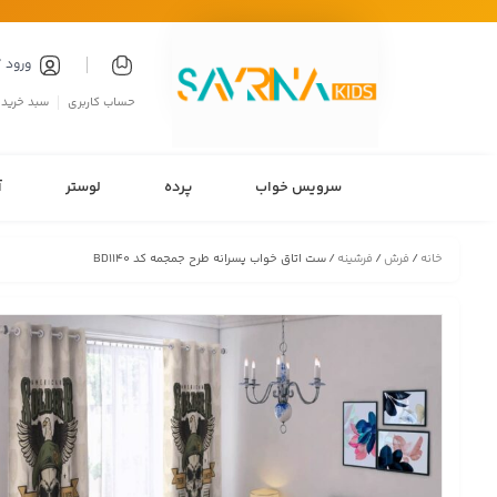
ورود 
حساب کاربری
سبد خرید
سرویس خواب
پرده
لوستر
آ
خانه
/
فرش
/
فرشینه
/ ست اتاق خواب پسرانه طرح جمجمه کد BD1140