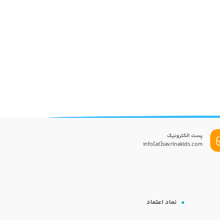
پست الکترونیک
info[at]savrinakids.com
نماد اعتماد