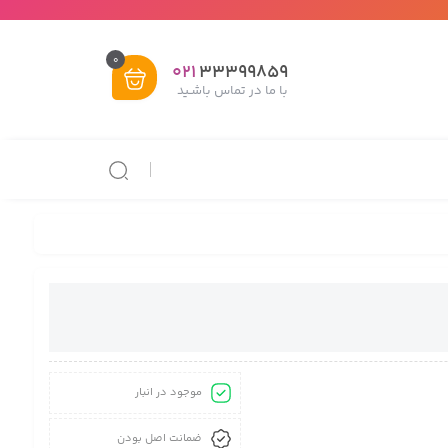
0
021
33399859
با ما در تماس باشـید
موجود در انبار
ضمانت اصل بودن