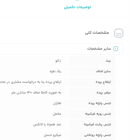
توضیحات تکمیلی
مشخصات کلی
سایر مشخصات
برند
دکو
سایز لحاف
یک نفره
ارتفاع پرده
ارتفاع پرده بنا به درخواست مشتری در محدوده بین 50 سانتی متر تا 280 سانتی متر می باشد که پس خرید پشتیب
عرض پرده
به صورت کاملا صاف 140 سانتی متر
جنس پارچه پرده
هازان
جنس رویه فرشینه
مخمل
جنس پشت فرشینه
نمد همراه با لاتکس
جنس پارچه روتختی
میکرو تنسل