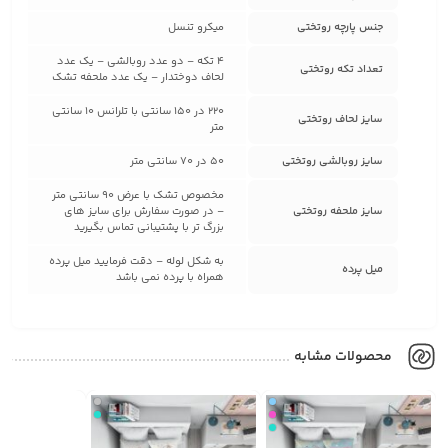
جنس پارچه روتختی
میکرو تنسل
4 تکه – دو عدد روبالشی – یک عدد
تعداد تکه روتختی
لحاف دوختدار – یک عدد ملحفه تشک
220 در 150 سانتی با تلرانس 10 سانتی
سایز لحاف روتختی
متر
سایز روبالشی روتختی
50 در 70 سانتی متر
مخصوص تشک با عرض 90 سانتی متر
سایز ملحفه روتختی
– در صورت سفارش برای سایز های
بزرگ تر با پشتیبانی تماس بگیرید
به شکل لوله – دقت فرمایید میل پرده
میل پرده
همراه با پرده نمی باشد
محصولات مشابه