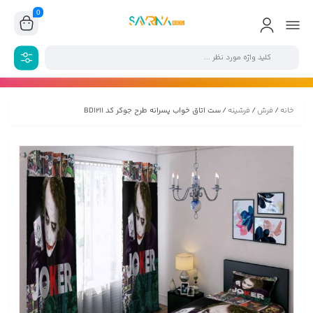
0
خانه
/
فرش
/
فرشینه
/ ست اتاق خواب پسرانه طرح جوکر کد BD1211