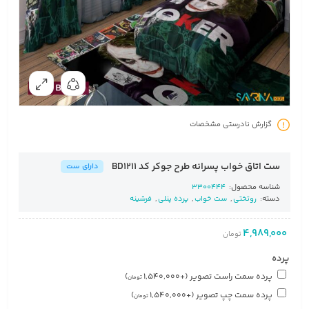
گزارش نادرستی مشخصات
ست اتاق خواب پسرانه طرح جوکر کد BD1211
دارای ست
شناسه محصول:
3300444
دسته:
روتختی
,
ست خواب
,
پرده پنلی
,
فرشینه
4,989,000
تومان
پرده
پرده سمت راست تصویر
(+
1,540,000
)
تومان
پرده سمت چپ تصویر
(+
1,540,000
)
تومان