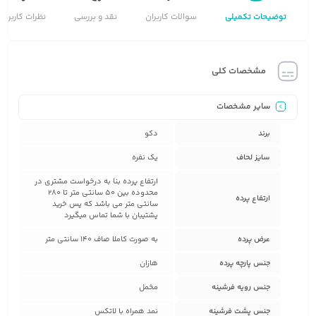
توضیحات تکمیلی
سوالات کاربران
نقد و بررسی
نظرات کاربران
مشخصات کلی
سایر مشخصات
برند
دکو
سایز لحاف
یک نفره
ارتفاع پرده بنا به درخواست مشتری در
محدوده بین 50 سانتی متر تا 280
ارتفاع پرده
سانتی متر می باشد که پس خرید
پشتیبان با شما تماس میگیرد
عرض پرده
به صورت کاملا صاف 140 سانتی متر
جنس پارچه پرده
هازان
جنس رویه فرشینه
مخمل
جنس پشت فرشینه
نمد همراه با لاتکس