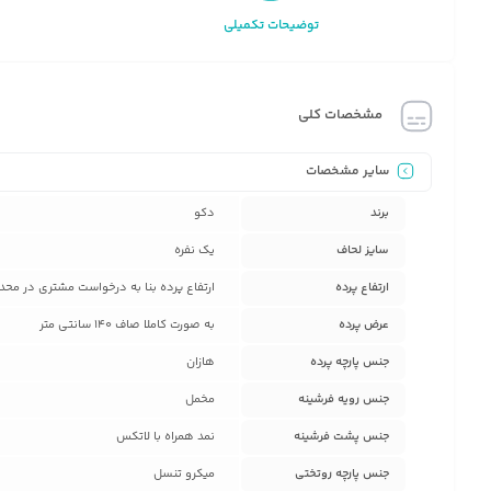
توضیحات تکمیلی
مشخصات کلی
سایر مشخصات
برند
دکو
سایز لحاف
یک نفره
ارتفاع پرده
ارتفاع پرده بنا به درخواست مشتری در محدوده بین 50 سانتی متر تا 280 سانتی متر می باشد که پس خرید پشتیب
عرض پرده
به صورت کاملا صاف 140 سانتی متر
جنس پارچه پرده
هازان
جنس رویه فرشینه
مخمل
جنس پشت فرشینه
نمد همراه با لاتکس
جنس پارچه روتختی
میکرو تنسل