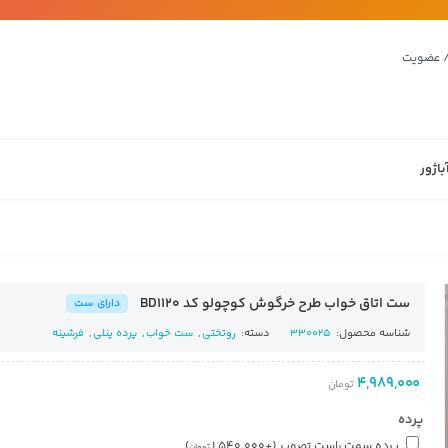
/ عضویت
باژور
ست اتاق خواب طرح خرگوش کوچولو کد BD1120
دارای ست
شناسه محصول:
330025
دسته:
روتختی
,
ست خواب
,
پرده پنلی
,
فرشینه
4,989,000
تومان
پرده
پرده سمت راست تصویر
(+
1,540,000
)
تومان