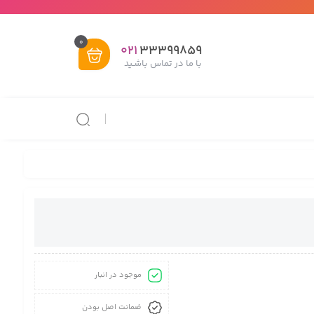
0
021
33399859
با ما در تماس باشـید
موجود در انبار
ضمانت اصل بودن