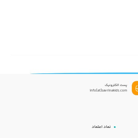
پست الکترونیک
info[at]savrinakids.com
نماد اعتماد