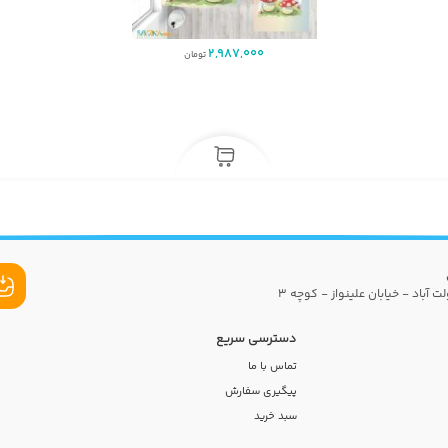
2,987,000
تومان
ت آباد - خیابان علینواز - کوچه 3
دسترسی سریع
تماس با ما
پیگیری سفارش
سبد خرید