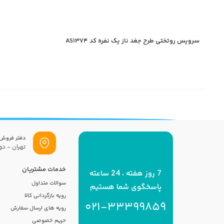
سرویس روتختی طرح جغد ناز یک نفره کد AS1374
دفتر فروش
تهران - دول
خدمات مشتریان
7 روز هفته ، 24 ساعته
سوالات متداول
پاسخگوی شما هستیم
رویه بازگردانی کالا
021-33399859
رویه های ارسال سفارش
حریم خصوصی