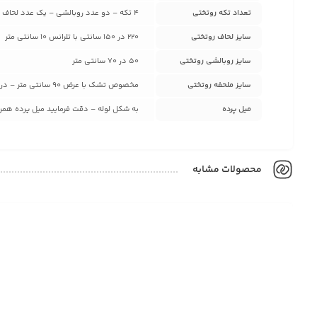
تعداد تکه روتختی
4 تکه – دو عدد روبالشی – یک عدد لحاف دوختدار – یک عدد ملحفه تشک
سایز لحاف روتختی
220 در 150 سانتی با تلرانس 10 سانتی متر
سایز روبالشی روتختی
50 در 70 سانتی متر
سایز ملحفه روتختی
مخصوص تشک با عرض 90 سانتی متر – در صورت سفارش برای سایز های بزرگ تر با پشتیبانی تماس بگیرید
میل پرده
به شکل لوله – دقت فرمایید میل پرده همراه
محصولات مشابه