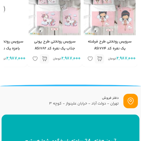
سرویس روتختی طرح فرشته
سرویس روتختی طرح پونی
سرویس روتختی
یک نفره کد AS1774
جذاب یک نفره کد AS1782
بامزه یک نفره کد 
2,987,000
2,987,000
2,987,000
تومان
تومان
توما
دفتر فروش
تهران - دولت آباد - خیابان علینواز - کوچه 3
پست الکترونیک
info[at]savrinakids.com
7 روز هفته ، 24 ساعته پاسخگوی شما هستیم