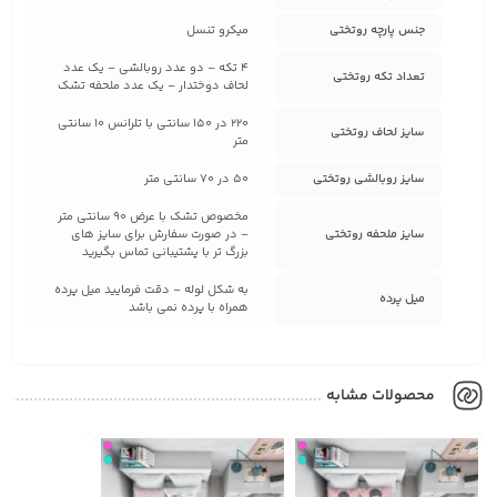
جنس پارچه روتختی
میکرو تنسل
4 تکه – دو عدد روبالشی – یک عدد
تعداد تکه روتختی
لحاف دوختدار – یک عدد ملحفه تشک
220 در 150 سانتی با تلرانس 10 سانتی
سایز لحاف روتختی
متر
سایز روبالشی روتختی
50 در 70 سانتی متر
مخصوص تشک با عرض 90 سانتی متر
سایز ملحفه روتختی
– در صورت سفارش برای سایز های
بزرگ تر با پشتیبانی تماس بگیرید
به شکل لوله – دقت فرمایید میل پرده
میل پرده
همراه با پرده نمی باشد
محصولات مشابه