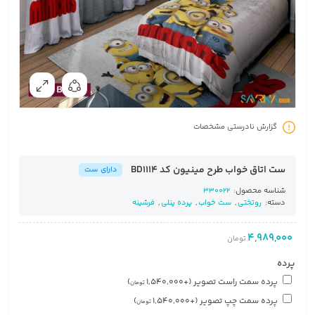
گزارش نادرستی مشخصات
ست اتاق خواب طرح مینیون کد BD1114
دارای ست
شناسه محصول:
330022
دسته:
روتختی
,
ست خواب
,
پرده پنلی
,
فرشینه
4,989,000
تومان
پرده
پرده سمت راست تصویر
(+
1,540,000
)
تومان
پرده سمت چپ تصویر
(+
1,540,000
)
تومان