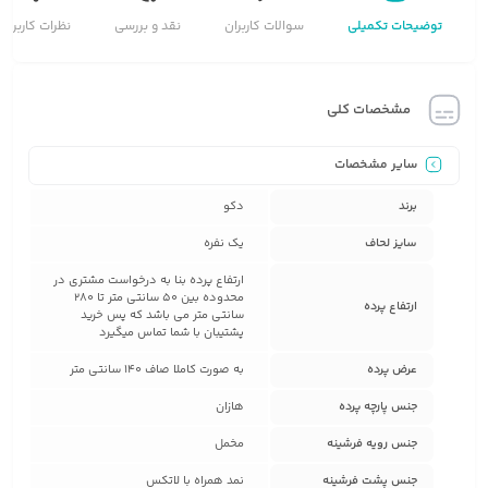
توضیحات تکمیلی
سوالات کاربران
نقد و بررسی
نظرات کاربران
مشخصات کلی
سایر مشخصات
برند
دکو
سایز لحاف
یک نفره
ارتفاع پرده بنا به درخواست مشتری در
محدوده بین 50 سانتی متر تا 280
ارتفاع پرده
سانتی متر می باشد که پس خرید
پشتیبان با شما تماس میگیرد
عرض پرده
به صورت کاملا صاف 140 سانتی متر
جنس پارچه پرده
هازان
جنس رویه فرشینه
مخمل
جنس پشت فرشینه
نمد همراه با لاتکس