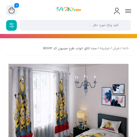
0
خانه
/
فرش
/
فرشینه
/ ست اتاق خواب طرح مینیون کد BD1114