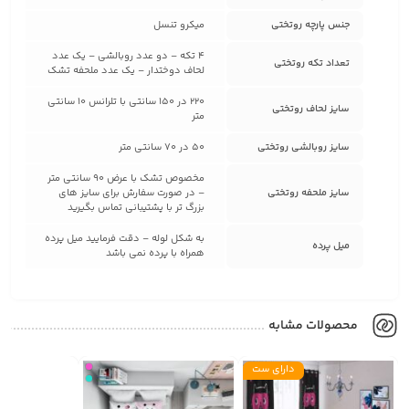
جنس پارچه روتختی
میکرو تنسل
4 تکه – دو عدد روبالشی – یک عدد
تعداد تکه روتختی
لحاف دوختدار – یک عدد ملحفه تشک
220 در 150 سانتی با تلرانس 10 سانتی
سایز لحاف روتختی
متر
سایز روبالشی روتختی
50 در 70 سانتی متر
مخصوص تشک با عرض 90 سانتی متر
سایز ملحفه روتختی
– در صورت سفارش برای سایز های
بزرگ تر با پشتیبانی تماس بگیرید
به شکل لوله – دقت فرمایید میل پرده
میل پرده
همراه با پرده نمی باشد
محصولات مشابه
دارای ست