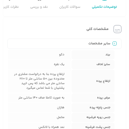
توضیحات تکمیلی
سوالات کاربران
نقد و بررسی
نظرات کاربران
مشخصات کلی
سایر مشخصات
برند
دکو
سایز لحاف
یک نفره
ارتفاع پرده بنا به درخواست مشتری در
محدوده بین 50 سانتی متر تا 280
ارتفاع پرده
سانتی متر می باشد که پس خرید
پشتیبان با شما تماس میگیرد
عرض پرده
به صورت کاملا صاف 140 سانتی متر
جنس پارچه پرده
هازان
جنس رویه فرشینه
مخمل
جنس پشت فرشینه
نمد همراه با لاتکس