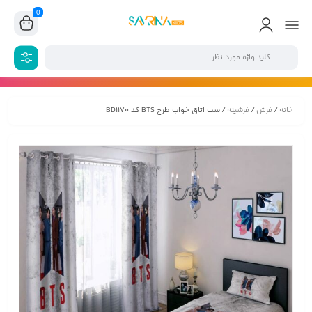
0
خانه
/
فرش
/
فرشینه
/ ست اتاق خواب طرح BTS کد BD1170