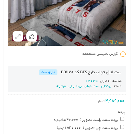
گزارش نادرستی مشخصات
ست اتاق خواب طرح BTS کد BD1170
دارای ست
شناسه محصول:
330060
دسته:
روتختی
,
ست خواب
,
پرده پنلی
,
فرشینه
4,989,000
تومان
پرده
پرده سمت راست تصویر
(+
1,540,000
)
تومان
پرده سمت چپ تصویر
(+
1,540,000
)
تومان