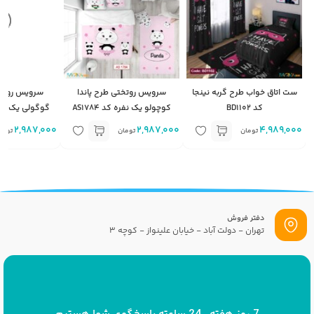
ست اتاق خواب طرح گربه نینجا
سرویس روتختی طرح پاندا
سرویس روتخ
کد BD1102
کوچولو یک نفره کد AS1784
گوگولی یک نفره کد
2,987,000
2,987,000
4,989,000
تومان
تومان
توما
دفتر فروش
تهران - دولت آباد - خیابان علینواز - کوچه 3
پست الکترونیک
info[at]savrinakids.com
7 روز هفته ، 24 ساعته پاسخگوی شما هستیم