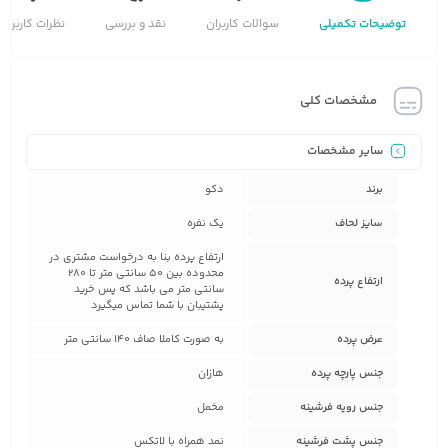
توضیحات تکمیلی
سوالات کاربران
نقد و بررسی
نظرات کاربران
مشخصات کلی
سایر مشخصات
برند
دکو
سایز لحاف
یک نفره
ارتفاع پرده بنا به درخواست مشتری در
محدوده بین 50 سانتی متر تا 280
ارتفاع پرده
سانتی متر می باشد که پس خرید
پشتیبان با شما تماس میگیرد
عرض پرده
به صورت کاملا صاف 140 سانتی متر
جنس پارچه پرده
هازان
جنس رویه فرشینه
مخمل
جنس پشت فرشینه
نمد همراه با لاتکس