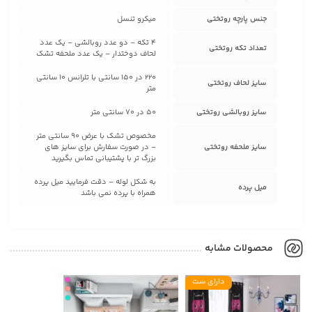
جنس پارچه روتختی
میکرو تنسل
4 تکه – دو عدد روبالشی – یک عدد
تعداد تکه روتختی
لحاف دوختدار – یک عدد ملحفه تشک
220 در 150 سانتی با تلرانس 10 سانتی
سایز لحاف روتختی
متر
سایز روبالشی روتختی
50 در 70 سانتی متر
مخصوص تشک با عرض 90 سانتی متر
سایز ملحفه روتختی
– در صورت سفارش برای سایز های
بزرگ تر با پشتیبانی تماس بگیرید
به شکل لوله – دقت فرمایید میل پرده
میل پرده
همراه با پرده نمی باشد
محصولات مشابه
دارای ست