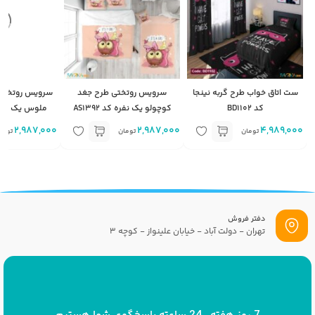
ست اتاق خواب طرح گربه نینجا
سرویس روتختی طرح جغد
سرویس روتختی 
کد BD1102
کوچولو یک نفره کد AS1392
ملوس یک نفره کد 
2,987,000
2,987,000
4,989,000
تومان
تومان
توما
دفتر فروش
تهران - دولت آباد - خیابان علینواز - کوچه 3
پست الکترونیک
info[at]savrinakids.com
7 روز هفته ، 24 ساعته پاسخگوی شما هستیم