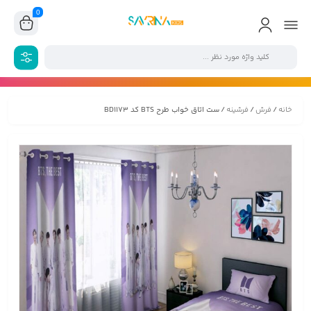
0
خانه
/
فرش
/
فرشینه
/ ست اتاق خواب طرح BTS کد BD1173