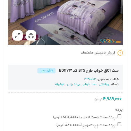
گزارش نادرستی مشخصات
ست اتاق خواب طرح BTS کد BD1173
دارای ست
شناسه محصول:
330062
دسته:
روتختی
,
ست خواب
,
پرده پنلی
,
فرشینه
4,989,000
تومان
پرده
پرده سمت راست تصویر
(+
1,540,000
)
تومان
پرده سمت چپ تصویر
(+
1,540,000
)
تومان