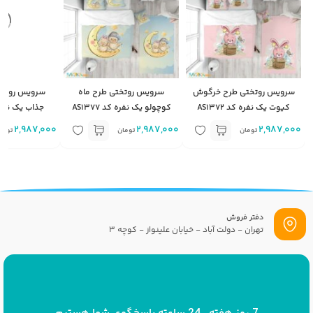
سرویس روتختی طرح خرگوش
سرویس روتختی طرح ماه
سرویس روتخت
کیوت یک نفره کد AS1372
کوچولو یک نفره کد AS1377
جذاب یک نفره کد 
2,987,000
2,987,000
2,987,000
تومان
تومان
توما
دفتر فروش
تهران - دولت آباد - خیابان علینواز - کوچه 3
پست الکترونیک
info[at]savrinakids.com
7 روز هفته ، 24 ساعته پاسخگوی شما هستیم