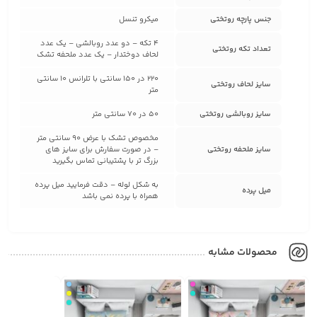
جنس پارچه روتختی
میکرو تنسل
4 تکه – دو عدد روبالشی – یک عدد
تعداد تکه روتختی
لحاف دوختدار – یک عدد ملحفه تشک
220 در 150 سانتی با تلرانس 10 سانتی
سایز لحاف روتختی
متر
سایز روبالشی روتختی
50 در 70 سانتی متر
مخصوص تشک با عرض 90 سانتی متر
سایز ملحفه روتختی
– در صورت سفارش برای سایز های
بزرگ تر با پشتیبانی تماس بگیرید
به شکل لوله – دقت فرمایید میل پرده
میل پرده
همراه با پرده نمی باشد
محصولات مشابه