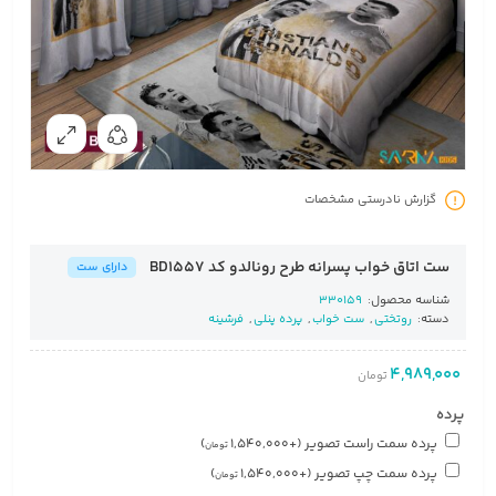
گزارش نادرستی مشخصات
ست اتاق خواب پسرانه طرح رونالدو کد BD1557
دارای ست
شناسه محصول:
330159
دسته:
روتختی
,
ست خواب
,
پرده پنلی
,
فرشینه
4,989,000
تومان
پرده
پرده سمت راست تصویر
(+
1,540,000
)
تومان
پرده سمت چپ تصویر
(+
1,540,000
)
تومان