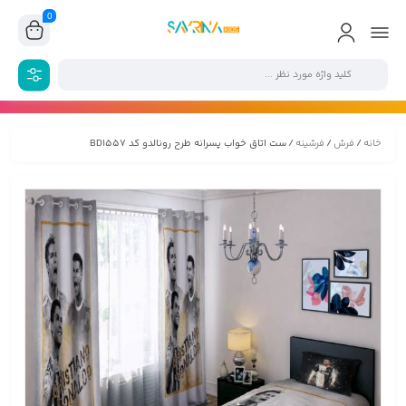
0
خانه
/
فرش
/
فرشینه
/ ست اتاق خواب پسرانه طرح رونالدو کد BD1557