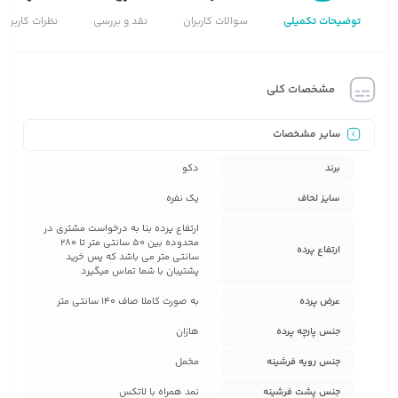
توضیحات تکمیلی
سوالات کاربران
نقد و بررسی
نظرات کاربران
مشخصات کلی
سایر مشخصات
برند
دکو
سایز لحاف
یک نفره
ارتفاع پرده بنا به درخواست مشتری در
محدوده بین 50 سانتی متر تا 280
ارتفاع پرده
سانتی متر می باشد که پس خرید
پشتیبان با شما تماس میگیرد
عرض پرده
به صورت کاملا صاف 140 سانتی متر
جنس پارچه پرده
هازان
جنس رویه فرشینه
مخمل
جنس پشت فرشینه
نمد همراه با لاتکس