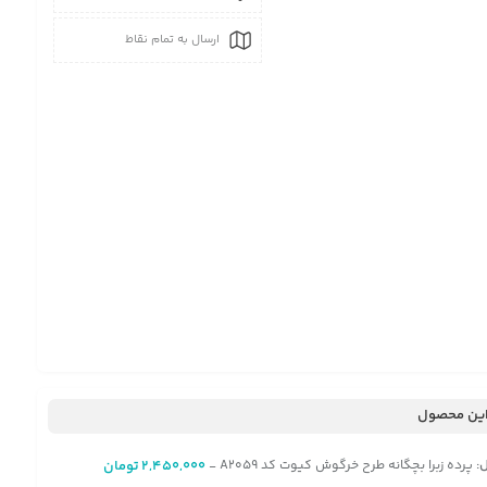
ارسال به تمام نقاط
ین محصول
:
پرده زبرا بچگانه طرح خرگوش کیوت کد A2059
2,450,000
تومان
-