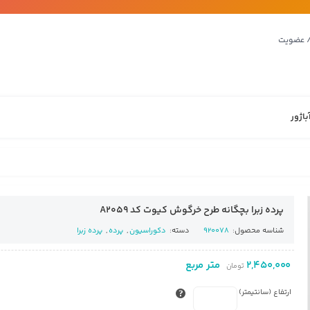
/ عضویت
باژور
پرده زبرا بچگانه طرح خرگوش کیوت کد A2059
شناسه محصول:
920078
دسته:
دکوراسیون
,
پرده
,
پرده زبرا
2,450,000
متر مربع
تومان
ارتفاع (سانتیمتر)