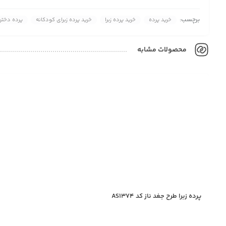
برچسب:
خرید پرده
خرید پرده زبرا
خرید پرده زبرای کودکانه
پرده دخترا
محصولات مشابه
پرده زبرا طرح جغد ناز کد AS1374