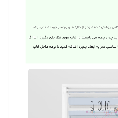
رید چون پرده می بایست در قاب مورد نظر جای بگیرد. اما اگر
می‌خواهید نصب پرده شید در خارج از فرورفتگی دیوار انجام بشود،می بایست مطابق با روش قبل علاوه بر اندازه های پنجره به میزان 4 تا 6 سانتی متر به ابعاد پنجره اضافه کنید تا پرده داخل قاب