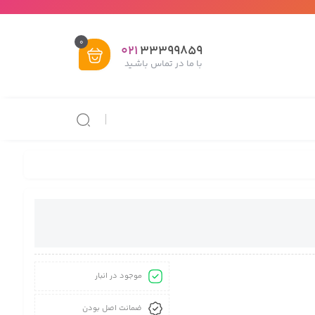
0
021
33399859
با ما در تماس باشـید
موجود در انبار
ضمانت اصل بودن