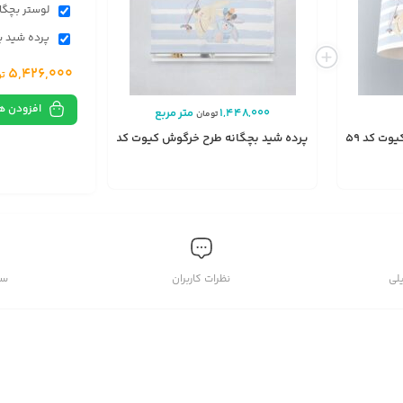
لوستر بچگان
پرده شید بچ
5,426,000
تو
افزودن ه
1,448,000
متر مربع
تومان
کد A2059
پرده شید بچگانه طرح خرگوش کیوت کد A2059
انتخاب
گزینه
لی
نظرات کاربران
سو