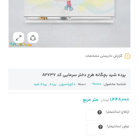
گزارش نادرستی مشخصات
پرده شید بچگانه طرح دختر سرمایی کد A2737
شناسه محصول:
910100
دسته:
دکوراسیون
,
پرده
,
پرده شید
1,448,000
متر مربع
تومان
ارتفاع (سانتیمتر)
عرض (سانتیمتر)