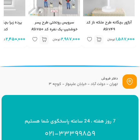
آباژور بچگانه طرح ملکه ناز کد
سرویس روتختی طرح پسر
پرده زبرا بچگان
AS1749
خوشتیپ یک نفره کد AS1750
کد AS1749
2,450,000
2,987,000
1,587,000
تومان
تومان
توما
دفتر فروش
تهران - دولت آباد - خیابان علینواز - کوچه 3
پست الکترونیک
info[at]savrinakids.com
7 روز هفته ، 24 ساعته پاسخگوی شما هستیم
021-33399859