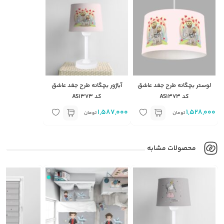
لوستر بچگانه طرح جغد عاشق
آباژور بچگانه طرح جغد عاشق
کد AS1373
کد AS1373
1,587,000
1,528,000
تومان
تومان
محصولات مشابه