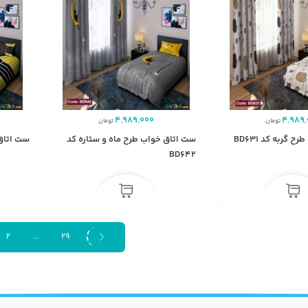
4,989,000
4,989,
تومان
تومان
 گربه کد BD631
ست اتاق خواب طرح ماه و ستاره کد
ست اتاق خ
BD642
2
…
29