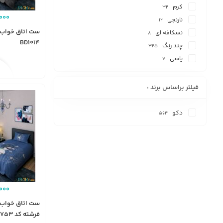
کرم
32
000
نارنجی
12
ست اتاق خواب 
نسکافه ای
8
BD1014
چند رنگ
325
یاسی
7
فیلتر براساس برند :
دکو
564
000
ست اتاق خواب 
فرشته کد BD753