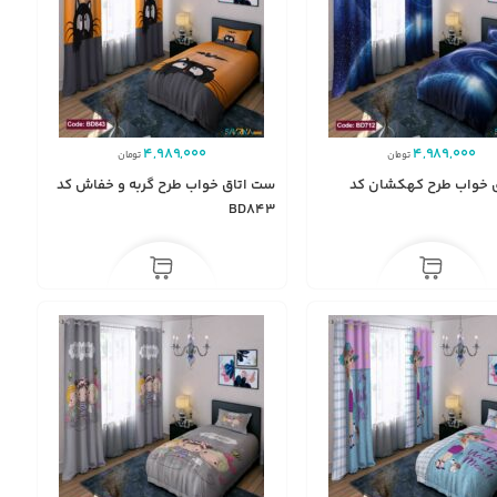
4,989,000
4,989,000
تومان
تومان
 خواب طرح کهکشان کد
ست اتاق خواب طرح گربه و خفاش کد
BD843