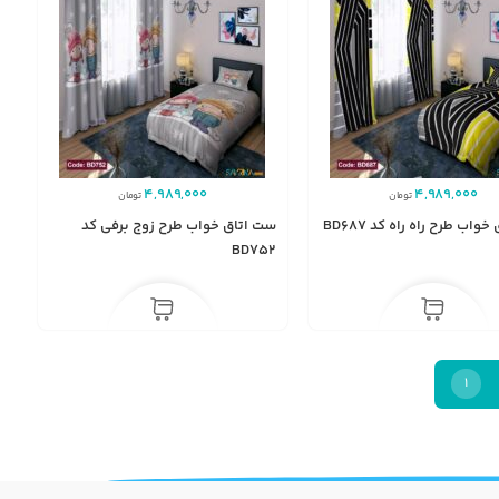
4,989,000
4,989,000
تومان
تومان
واب طرح راه راه کد BD687
ست اتاق خواب طرح زوج برفی کد
BD752
1