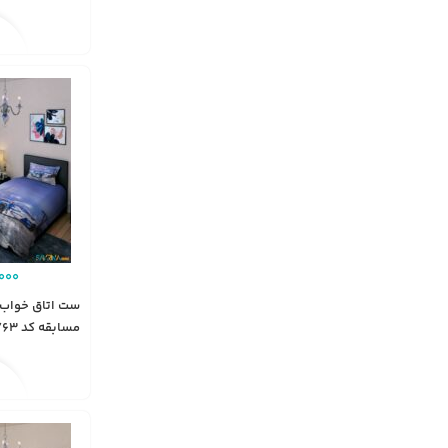
000
ست اتاق خواب 
مسابقه کد BD763