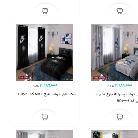
4,989,000
4,989,000
تومان
تومان
 خواب پسرانه طرح تدی و
ست اتاق خواب طرح NIKE کد BD621
 BD1009