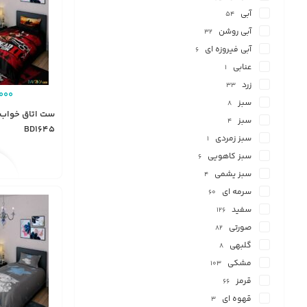
آبی
54
آبی روشن
32
آبی فیروزه ای
6
عنابی
1
زرد
33
000
سبز
8
سبز
4
BD1645
سبز زمردی
1
سبز کاهویی
6
سبز یشمی
4
سرمه ای
60
سفید
126
صورتی
82
گلبهی
8
مشکی
103
قرمز
66
قهوه ای
3