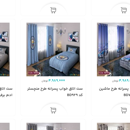
4,989,000
4,989,
تومان
تومان
پسرانه طرح ماشین
ست اتاق خواب پسرانه طرح منچستر
ست اتاق
کد BD929
ادم برفی کد