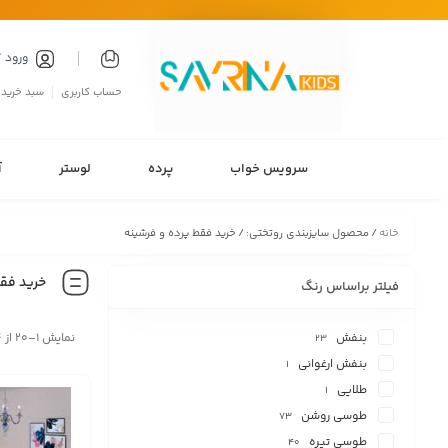
ورود 
حساب کاربری
سبد خرید
سرویس خواب
پرده
لوستر
آ
خانه
/ محصول سایزبندی روتختی: / خرید فقط پرده و فرشینه
خرید فقط
فیلتر براساس رنگ
بنفش
نمایش 1–20 از 564 نتیجه
23
بنفش ارغوانی
1
طلایی
1
طوسی روشن
73
طوسی تیره
40