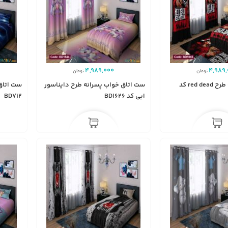
4,989,000
4,989,
تومان
تومان
ست اتاق خواب طرح red dead کد
ست اتاق خواب پسرانه طرح دایناسور
ست اتاق
ابی کد BD1626
BD712