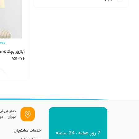
000
آباژور بچگانه 
AS1376
دفتر فروش
تهران - دول
خدمات مشتریان
7 روز هفته ، 24 ساعته