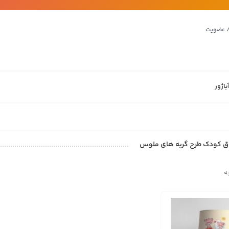
/ عضویت
باژور
تاق کودک طرح گربه های ملوس
ه