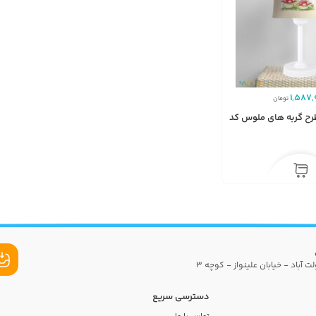
1,587,
تومان
طرح گربه های ملوس کد
ت آباد - خیابان علینواز - کوچه 3
دسترسی سریع