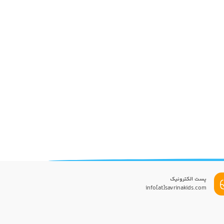
پست الکترونیک
info[at]savrinakids.com