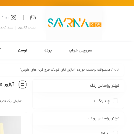
ورود 
حساب کاربری
سبد خرید
سرویس خواب
پرده
لوستر
آ
خانه
/ محصولات برچسب خورده “آباژور اتاق کودک طرح گربه های ملوس”
آباژور ا
فیلتر براساس رنگ
چند رنگ
نمایش یک نتیج
1
فیلتر براساس برند :
SH
1