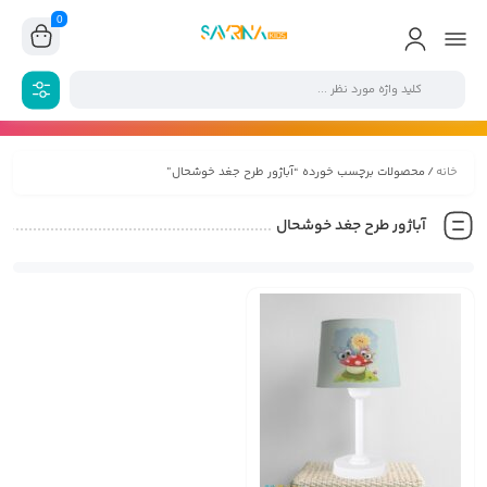
0
خانه
/ محصولات برچسب خورده “آباژور طرح جغد خوشحال”
آباژور طرح جغد خوشحال