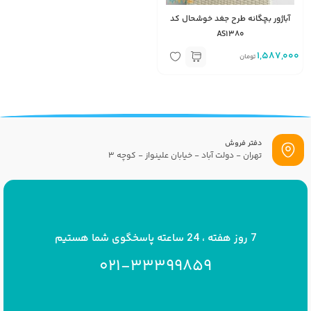
آباژور بچگانه طرح جغد خوشحال کد
AS1380
1,587,000
تومان
دفتر فروش
تهران - دولت آباد - خیابان علینواز - کوچه 3
پست الکترونیک
info[at]savrinakids.com
7 روز هفته ، 24 ساعته پاسخگوی شما هستیم
021-33399859