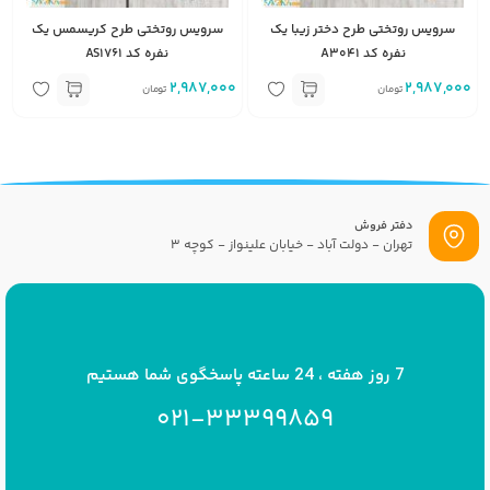
سرویس روتختی طرح دختر زیبا یک
سرویس روتختی طرح کریسمس یک
نفره کد A3041
نفره کد AS1761
2,987,000
2,987,000
تومان
تومان
دفتر فروش
تهران - دولت آباد - خیابان علینواز - کوچه 3
پست الکترونیک
info[at]savrinakids.com
7 روز هفته ، 24 ساعته پاسخگوی شما هستیم
021-33399859