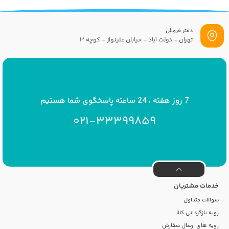
دفتر فروش
تهران - دولت آباد - خیابان علینواز - کوچه 3
پست الکترونیک
info[at]savrinakids.com
7 روز هفته ، 24 ساعته پاسخگوی شما هستیم
021-33399859
خدمات مشتریان
سوالات متداول
رویه بازگردانی کالا
رویه های ارسال سفارش