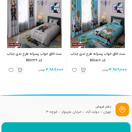
ست اتاق خواب پسرانه طرح تدی جذاب
ست اتاق خواب پسرانه طرح تدی جذاب
کد BD1517
کد BD1232
4,989,000
4,989,000
تومان
تومان
دفتر فروش
تهران - دولت آباد - خیابان علینواز - کوچه 3
پست الکترونیک
info[at]savrinakids.com