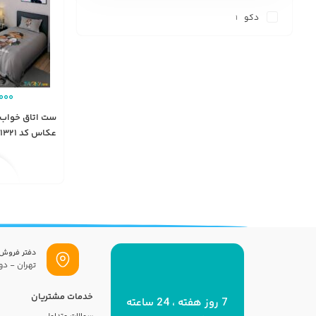
دکو
1
000
ست اتاق خواب 
عکاس کد BD1321
دفتر فروش
تهران - دول
خدمات مشتریان
7 روز هفته ، 24 ساعته