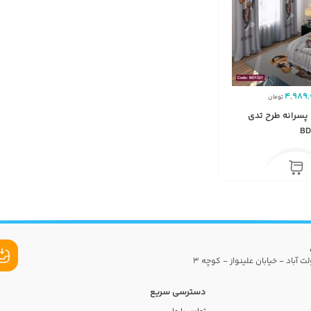
4,989,
تومان
پسرانه طرح تدی
ت آباد - خیابان علینواز - کوچه 3
دسترسی سریع