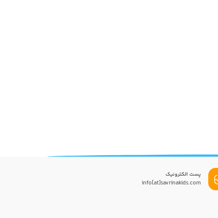
پست الکترونیک
info[at]savrinakids.com