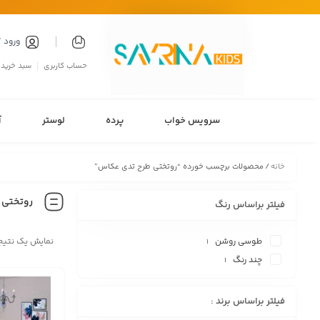
ورود 
حساب کاربری
سبد خرید
سرویس خواب
پرده
لوستر
آ
خانه
/ محصولات برچسب خورده “روتختی طرح تدی عکاس”
روتختی 
فیلتر براساس رنگ
طوسی روشن
نمایش یک نتیج
1
چند رنگ
1
فیلتر براساس برند :