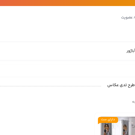
/ عضویت
باژور
طرح تدی عکاس
ه
دارای ست