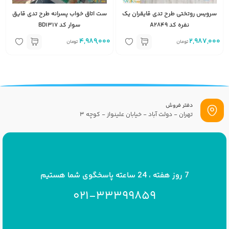
سرویس روتختی طرح تدی قایقران یک
ست اتاق خواب پسرانه طرح تدی قایق
نفره کد A2849
سوار کد BD1317
4,989,000
2,987,000
تومان
تومان
دفتر فروش
تهران - دولت آباد - خیابان علینواز - کوچه 3
پست الکترونیک
info[at]savrinakids.com
7 روز هفته ، 24 ساعته پاسخگوی شما هستیم
021-33399859