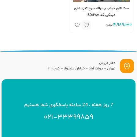
ست اتاق خواب پسرانه طرح تدی های
عینکی کد BD1280
4,989,000
تومان
دفتر فروش
تهران - دولت آباد - خیابان علینواز - کوچه 3
پست الکترونیک
info[at]savrinakids.com
7 روز هفته ، 24 ساعته پاسخگوی شما هستیم
021-33399859