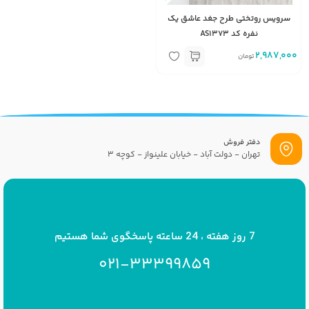
سرویس روتختی طرح جغد عاشق یک
نفره کد AS1373
2,987,000
تومان
دفتر فروش
تهران - دولت آباد - خیابان علینواز - کوچه 3
پست الکترونیک
info[at]savrinakids.com
7 روز هفته ، 24 ساعته پاسخگوی شما هستیم
021-33399859