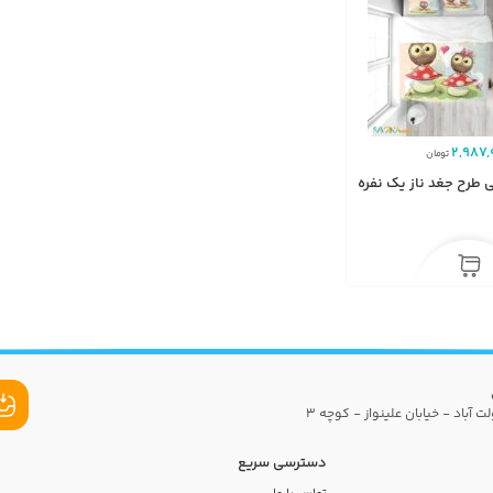
2,987,
تومان
طرح جغد ناز یک نفره
ت آباد - خیابان علینواز - کوچه 3
دسترسی سریع