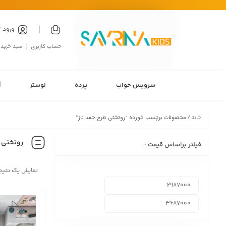
ورود 
حساب کاربری
سبد خرید
سرویس خواب
پرده
لوستر
آ
خانه
/ محصولات برچسب خورده “روتختی طرح جغد ناز”
روتختی ط
فیلتر براساس قیمت :
نمایش یک نتیج