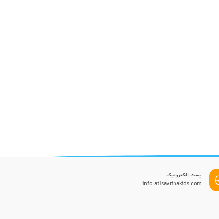
پست الکترونیک
info[at]savrinakids.com