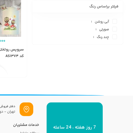
فیلتر براساس رنگ
آبی روشن
1
صورتی
1
چند رنگ
1
000
سرویس روتختی 
کد AS1374
دفتر فروش
تهران - دول
خدمات مشتریان
7 روز هفته ، 24 ساعته