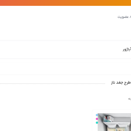
/ عضویت
باژور
رح جغد ناز
ه