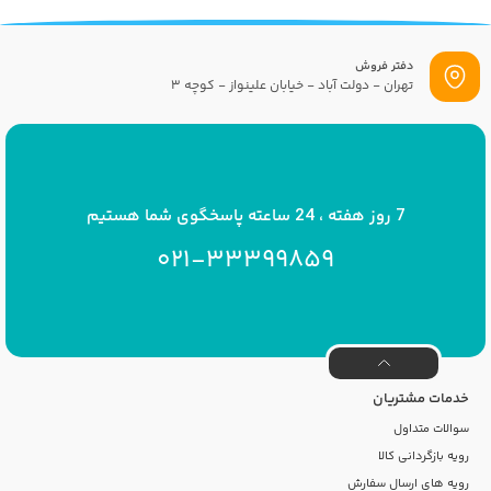
دفتر فروش
تهران - دولت آباد - خیابان علینواز - کوچه 3
پست الکترونیک
info[at]savrinakids.com
7 روز هفته ، 24 ساعته پاسخگوی شما هستیم
021-33399859
خدمات مشتریان
سوالات متداول
رویه بازگردانی کالا
رویه های ارسال سفارش