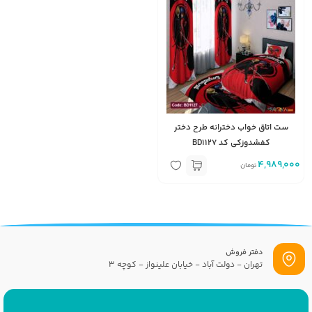
ست اتاق خواب دخترانه طرح دختر
کفشدوزکی کد BD1127
4,989,000
تومان
دفتر فروش
تهران - دولت آباد - خیابان علینواز - کوچه 3
پست الکترونیک
info[at]savrinakids.com