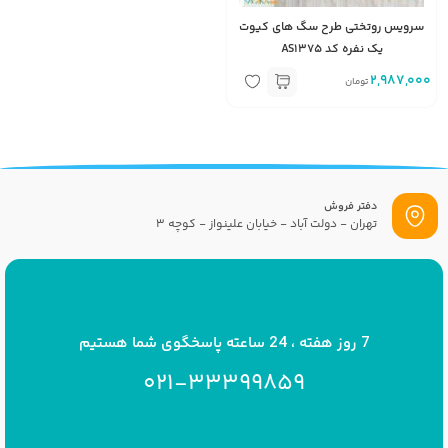
سرویس روتختی طرح سگ های کیوت
یک نفره کد AS1375
2,987,000
تومان
دفتر فروش
تهران - دولت آباد - خیابان علینواز - کوچه 3
پست الکترونیک
info[at]savrinakids.com
7 روز هفته ، 24 ساعته پاسخگوی شما هستیم
021-33399859