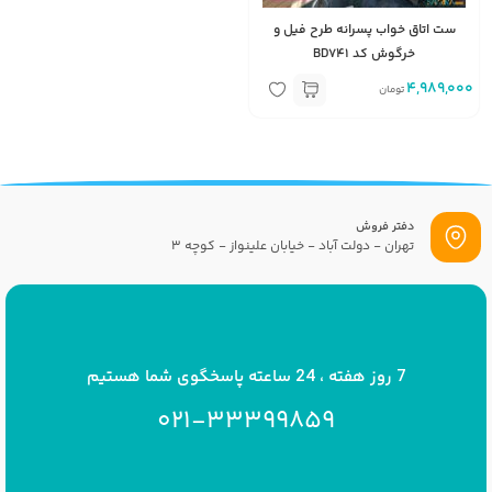
ست اتاق خواب پسرانه طرح فیل و
خرگوش کد BD741
4,989,000
تومان
دفتر فروش
تهران - دولت آباد - خیابان علینواز - کوچه 3
پست الکترونیک
info[at]savrinakids.com
7 روز هفته ، 24 ساعته پاسخگوی شما هستیم
021-33399859