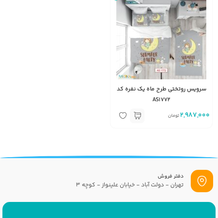
سرویس روتختی طرح ماه یک نفره کد
AS1772
2,987,000
تومان
دفتر فروش
تهران - دولت آباد - خیابان علینواز - کوچه 3
پست الکترونیک
info[at]savrinakids.com