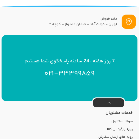
دفتر فروش
تهران - دولت آباد - خیابان علینواز - کوچه 3
پست الکترونیک
info[at]savrinakids.com
7 روز هفته ، 24 ساعته پاسخگوی شما هستیم
021-33399859
خدمات مشتریان
سوالات متداول
رویه بازگردانی کالا
رویه های ارسال سفارش