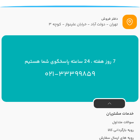
دفتر فروش
تهران - دولت آباد - خیابان علینواز - کوچه 3
پست الکترونیک
info[at]savrinakids.com
7 روز هفته ، 24 ساعته پاسخگوی شما هستیم
021-33399859
خدمات مشتریان
سوالات متداول
رویه بازگردانی کالا
رویه های ارسال سفارش