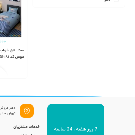
000
ست اتاق خواب
موس کد BD1081
دفتر فروش
تهران - دول
خدمات مشتریان
7 روز هفته ، 24 ساعته