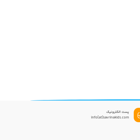
پست الکترونیک
info[at]savrinakids.com