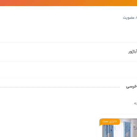
/ عضویت
باژور
خرسی
ه
دارای ست