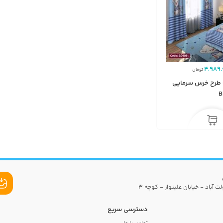
4,989,
تومان
 طرح خرس سرمایی
ت آباد - خیابان علینواز - کوچه 3
دسترسی سریع