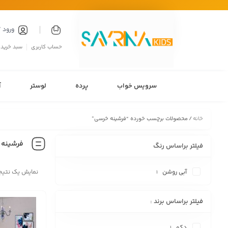
ورود 
حساب کاربری
سبد خرید
سرویس خواب
پرده
لوستر
آ
خانه
/ محصولات برچسب خورده “فرشینه خرسی”
فرشینه 
فیلتر براساس رنگ
آبی روشن
نمایش یک نتیج
1
فیلتر براساس برند :
دکو
1