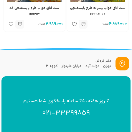
ست اتاق خواب پسرانه طرح بابسفنجی
ست اتاق خواب طرح بابسفنجی کد
کد BD1281
BD1213
4,989,000
4,989,000
تومان
تومان
دفتر فروش
تهران - دولت آباد - خیابان علینواز - کوچه 3
پست الکترونیک
info[at]savrinakids.com
7 روز هفته ، 24 ساعته پاسخگوی شما هستیم
021-33399859