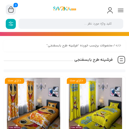
0
خانه
/ محصولات برچسب خورده “فرشینه طرح بابسفنجی”
فرشینه طرح بابسفنجی
دارای ست
دارای ست