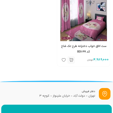
ست اتاق خواب دخترانه طرح تک شاخ
کد BD1199
4,989,000
تومان
دفتر فروش
تهران - دولت آباد - خیابان علینواز - کوچه 3
پست الکترونیک
info[at]savrinakids.com