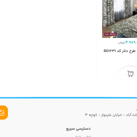
4,989,
تومان
دلار کد BD1231
ت آباد - خیابان علینواز - کوچه 3
دسترسی سریع