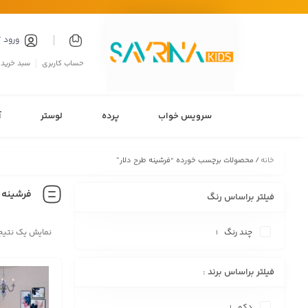
ورود 
حساب کاربری
سبد خرید
سرویس خواب
پرده
لوستر
آ
خانه
/ محصولات برچسب خورده “فرشینه طرح دلار”
فرشینه ط
فیلتر براساس رنگ
چند رنگ
نمایش یک نتیج
1
فیلتر براساس برند :
دکو
1