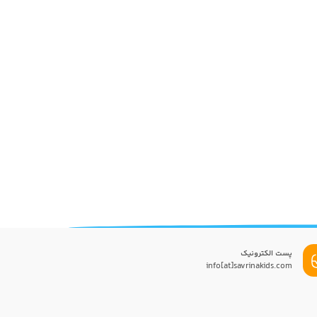
پست الکترونیک
info[at]savrinakids.com