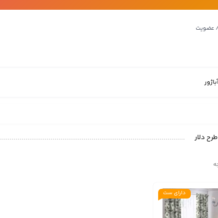
/ عضویت
باژور
رح دلار
ه
دارای ست