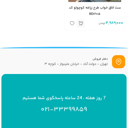
ست اتاق خواب طرح زرافه کوچولو کد
BD1205
4,989,000
تومان
دفتر فروش
تهران - دولت آباد - خیابان علینواز - کوچه 3
پست الکترونیک
info[at]savrinakids.com
7 روز هفته ، 24 ساعته پاسخگوی شما هستیم
021-33399859