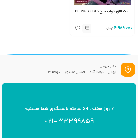
ست اتاق خواب طرح BTS کد BD1194
4,989,000
تومان
دفتر فروش
تهران - دولت آباد - خیابان علینواز - کوچه 3
پست الکترونیک
info[at]savrinakids.com
7 روز هفته ، 24 ساعته پاسخگوی شما هستیم
021-33399859