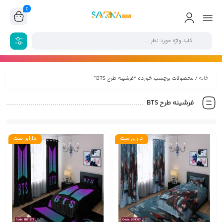
0
خانه
/ محصولات برچسب خورده “فرشینه طرح BTS”
فرشینه طرح BTS
دارای ست
دارای ست