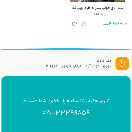
ست اتاق خواب پسرانه طرح توپ کد
BD1210
4,989,000
تومان
دفتر فروش
تهران - دولت آباد - خیابان علینواز - کوچه 3
پست الکترونیک
info[at]savrinakids.com
7 روز هفته ، 24 ساعته پاسخگوی شما هستیم
021-33399859